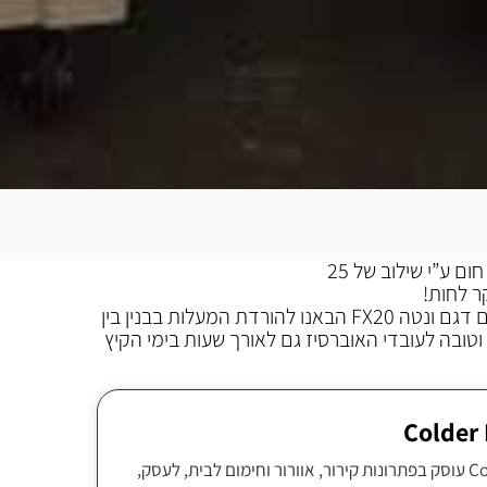
ום ע”י שילוב של 25
בשילוב של שואבים ציריים תעשייתיים דגם ונטה FX20 הבאנו להורדת המעלות בבנין בין
נוח וטובה לעובדי האוברסיז גם לאורך שעות בימי הקיץ
צוות Colder Israel עוסק בפתרונות קירור, אוורור וחימום לבית, לעסק,