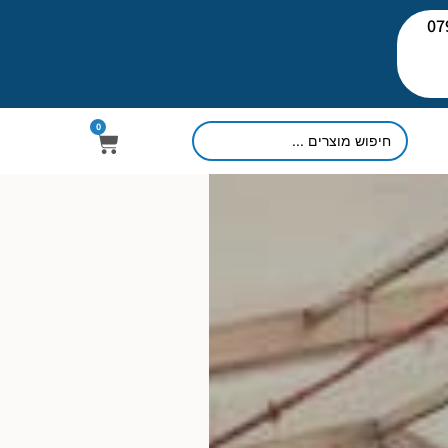
יעוץ: 079-
0