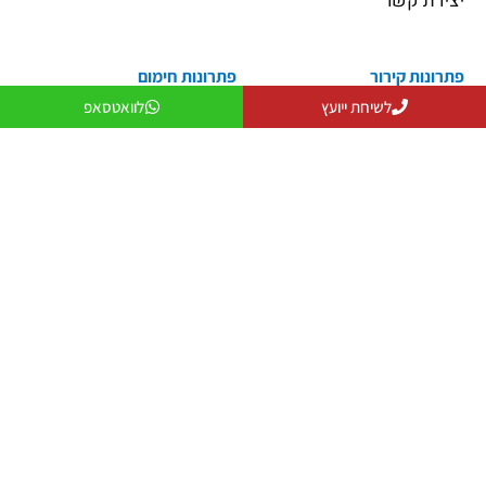
יצירת קשר
פתרונות קירור
פתרונות חימום
פתרונות קירור
פתרונות חימום
לשיחת ייועץ
לוואטסאפ
פתרונות אוורור
מקרן חום
פתרונות לעסקים
שולחנות אש
פתרונות למפעלים ותעשייה
פטריות חימום
יצירת קשר
079-5743555
officeanati@colder.co.il
מספר ספק משהב"ט: 11029066