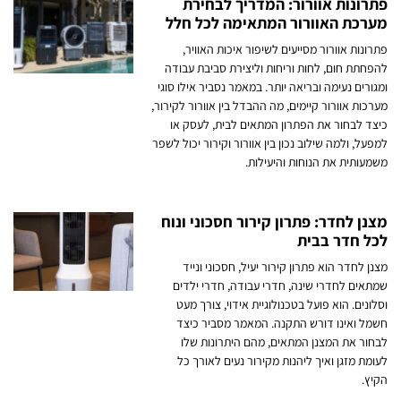
פתרונות אוורור: המדריך לבחירת
מערכת האוורור המתאימה לכל חלל
פתרונות אוורור מסייעים לשיפור איכות האוויר,
להפחתת חום, לחות וריחות וליצירת סביבת עבודה
ומגורים נעימה ובריאה יותר. במאמר נסביר אילו סוגי
מערכות אוורור קיימים, מה ההבדל בין אוורור לקירור,
כיצד לבחור את הפתרון המתאים לבית, לעסק או
למפעל, ולמה שילוב נכון בין אוורור וקירור יכול לשפר
משמעותית את הנוחות והיעילות.
מצנן לחדר: פתרון קירור חסכוני ונוח
לכל חדר בבית
מצנן לחדר הוא פתרון קירור יעיל, חסכוני ונייד
שמתאים לחדרי שינה, חדרי עבודה, חדרי ילדים
וסלונים. הוא פועל בטכנולוגיית אידוי, צורך מעט
חשמל ואינו דורש התקנה. המאמר מסביר כיצד
לבחור את המצנן המתאים, מהם היתרונות שלו
לעומת מזגן ואיך ליהנות מקירור נעים לאורך כל
הקיץ.