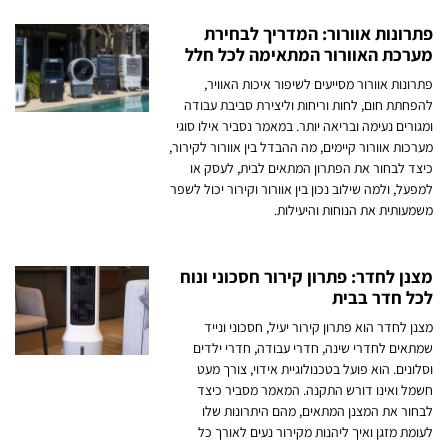
פתרונות אוורור: המדריך לבחירת
מערכת האוורור המתאימה לכל חלל
פתרונות אוורור מסייעים לשיפור איכות האוויר,
להפחתת חום, לחות וריחות וליצירת סביבת עבודה
ומגורים נעימה ובריאה יותר. במאמר נסביר אילו סוגי
מערכות אוורור קיימים, מה ההבדל בין אוורור לקירור,
כיצד לבחור את הפתרון המתאים לבית, לעסק או
למפעל, ולמה שילוב נכון בין אוורור וקירור יכול לשפר
משמעותית את הנוחות והיעילות.
מצנן לחדר: פתרון קירור חסכוני ונוח
לכל חדר בבית
מצנן לחדר הוא פתרון קירור יעיל, חסכוני ונייד
שמתאים לחדרי שינה, חדרי עבודה, חדרי ילדים
וסלונים. הוא פועל בטכנולוגיית אידוי, צורך מעט
חשמל ואינו דורש התקנה. המאמר מסביר כיצד
לבחור את המצנן המתאים, מהם היתרונות שלו
לעומת מזגן ואיך ליהנות מקירור נעים לאורך כל