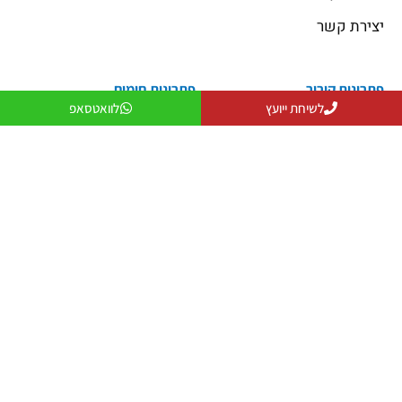
יצירת קשר
פתרונות קירור
פתרונות חימום
פתרונות קירור
פתרונות חימום
לשיחת ייועץ
לוואטסאפ
פתרונות אוורור
מקרן חום
פתרונות לעסקים
שולחנות אש
פתרונות למפעלים ותעשייה
פטריות חימום
יצירת קשר
079-5743555
officeanati@colder.co.il
מספר ספק משהב"ט: 11029066