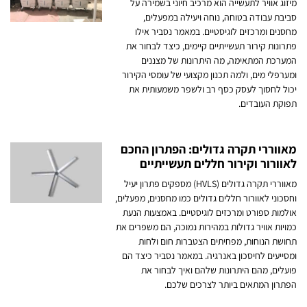
מיזוג אוויר לתעשייה הוא מרכיב חיוני בשמירה על
סביבת עבודה בטוחה, נוחה ויעילה במפעלים,
מחסנים ומרכזים לוגיסטיים. במאמר נסביר אילו
פתרונות קירור תעשייתיים קיימים, כיצד לבחור את
המערכת המתאימה, מה היתרונות של מצננים
ומערפלי מים, ולמה תכנון מקצועי של עומסי הקירור
יכול לחסוך לעסק כסף רב ולשפר משמעותית את
תפוקת העובדים.
מאווררי תקרה גדולים: הפתרון החכם
לאוורור וקירור חללים תעשייתיים
מאווררי תקרה גדולים (HVLS) מספקים פתרון יעיל
וחסכוני לאוורור חללים גדולים כמו מחסנים, מפעלים,
אולמות ספורט ומרכזים לוגיסטיים. באמצעות הנעת
כמויות אוויר גדולות במהירות נמוכה, הם משפרים את
תחושת הנוחות, מפחיתים הצטברות חום ולחות
ומסייעים לחיסכון באנרגיה. במאמר נסביר כיצד הם
פועלים, מהם היתרונות שלהם ואיך לבחור את
הפתרון המתאים ביותר לצרכים שלכם.