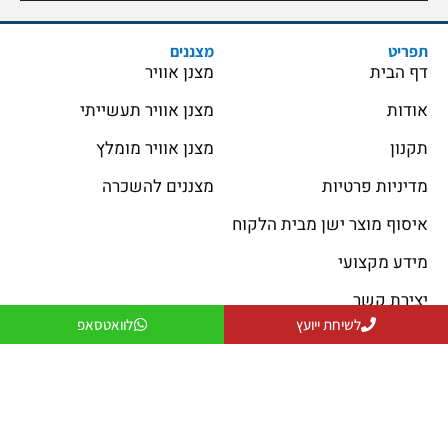
תפריט
מצננים
דף הבית
מצנן אוויר
אודות
מצנן אוויר תעשייתי
תקנון
מצנן אוויר מומלץ
מדיניות פרטיות
מצננים להשכרה
איסוף מוצר ישן מבית הלקוח
מידע מקצועי
יצירת קשר
לשיחת ייועץ
לוואטסאפ
פתרונות קירור
פתרונות חימום
פתרונות קירור
פתרונות חימום
פתרונות אוורור
מקרן חום