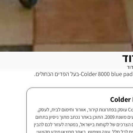
וד
וד
צוות Colder Israel עוסק בפתרונות קירור, אוורור וחימום לבית, לעסק,
לתעשייה ולאירועים משנת 2009. התוכן באתר נכתב מתוך ניסיון בתחום
 הצרכים של לקוחות בישראל, במטרה לעזור לכם להבין
ם לכל חלל, עונה ושימוש. באתר תמצאו מידע מקצועי,