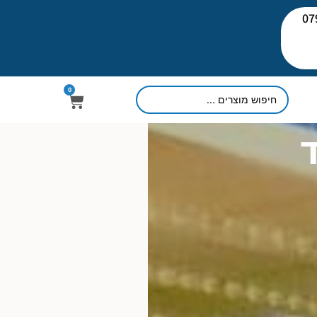
יעוץ: 079-
0