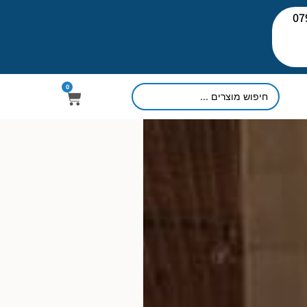
יעוץ: 079-
0