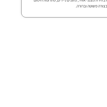
בחירת מצנני אוויר, מזגנים ניידים, פתרונות חימום
בצורה פשוטה וברורה.