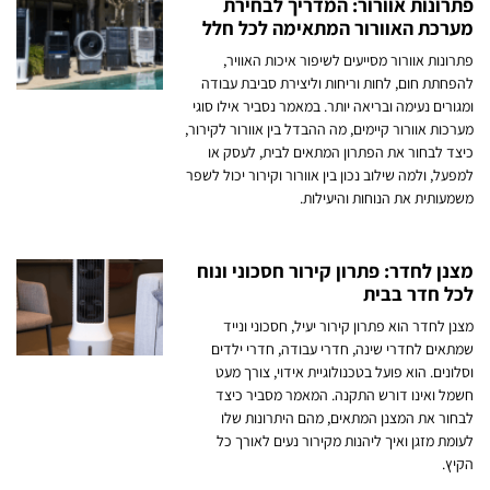
פתרונות אוורור: המדריך לבחירת
מערכת האוורור המתאימה לכל חלל
פתרונות אוורור מסייעים לשיפור איכות האוויר,
להפחתת חום, לחות וריחות וליצירת סביבת עבודה
ומגורים נעימה ובריאה יותר. במאמר נסביר אילו סוגי
מערכות אוורור קיימים, מה ההבדל בין אוורור לקירור,
כיצד לבחור את הפתרון המתאים לבית, לעסק או
למפעל, ולמה שילוב נכון בין אוורור וקירור יכול לשפר
משמעותית את הנוחות והיעילות.
מצנן לחדר: פתרון קירור חסכוני ונוח
לכל חדר בבית
מצנן לחדר הוא פתרון קירור יעיל, חסכוני ונייד
שמתאים לחדרי שינה, חדרי עבודה, חדרי ילדים
וסלונים. הוא פועל בטכנולוגיית אידוי, צורך מעט
חשמל ואינו דורש התקנה. המאמר מסביר כיצד
לבחור את המצנן המתאים, מהם היתרונות שלו
לעומת מזגן ואיך ליהנות מקירור נעים לאורך כל
הקיץ.