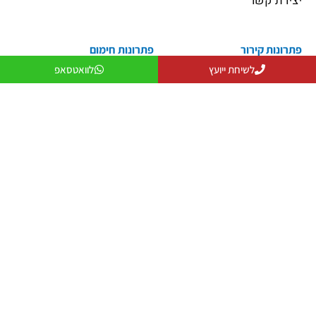
יצירת קשר
פתרונות קירור
פתרונות חימום
פתרונות קירור
פתרונות חימום
לשיחת ייועץ
לוואטסאפ
פתרונות אוורור
מקרן חום
פתרונות לעסקים
שולחנות אש
פתרונות למפעלים ותעשייה
פטריות חימום
יצירת קשר
079-5743555
officeanati@colder.co.il
מספר ספק משהב"ט: 11029066