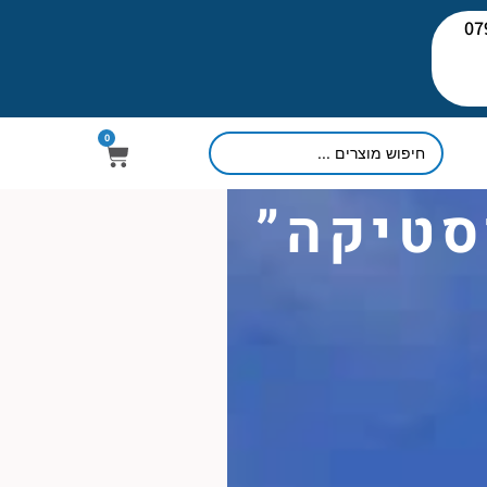
יעוץ: 079-
0
סטיקה”