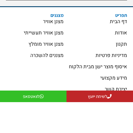
תפריט
מצננים
דף הבית
מצנן אוויר
אודות
מצנן אוויר תעשייתי
תקנון
מצנן אוויר מומלץ
מדיניות פרטיות
מצננים להשכרה
איסוף מוצר ישן מבית הלקוח
מידע מקצועי
יצירת קשר
לשיחת ייועץ
לוואטסאפ
פתרונות קירור
פתרונות חימום
פתרונות קירור
פתרונות חימום
פתרונות אוורור
מקרן חום