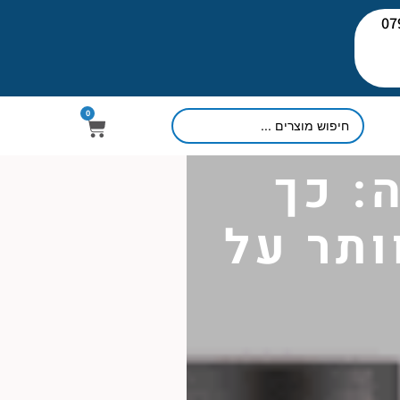
יעוץ: 079-
0
: כך
ותר על