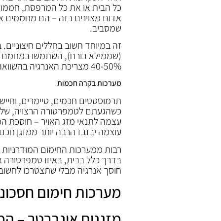
כל הבית או את כל המרפסת, חממו
אדום מצוינים בזה – הם מחממים את
שמסביב.
זה במיוחד חשוב בחללים חיצוניים.
(שממילא בורח), השתמשו במחמם שמכ
40-50% מצריכת האנרגיה בהשוואה למחממים קונבנציונליים.
מערכות בקרה חכמות
תרמוסטטים חכמים, טיימרים, וחיי
כשהגעתם לטמפרטורה הרצויה, שלא
עצמה לתנאי מזג האויר – חוסכת המו
עוצמה יבזבז הרבה יותר ממזגן חכם 
רבות ממערכות החימום המודרניות כ
בדרך כלל בבית, באיזו טמפרטורה א
חוסך אנרגיה מבלי שתצטרכו לחשוב 
מערכות חימום חסכוני
מזגנים אינברטר – המ