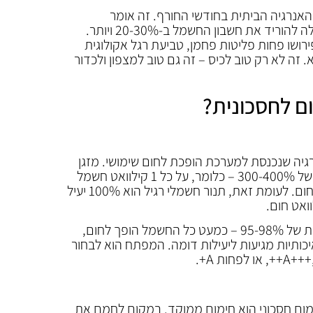
לכ-40-50% מצריכת האנרגיה הביתית בחודשי החורף. זה אומר
שהבחירה במערכת חימום יעילה יכולה להוריד את חשבון החשמל ב-20-30% ויותר.
ירושו פחות פליטות פחמן, טביעת רגל אקולוגית
 זה לא רק טוב לכיס – זה גם טוב למצפון ולכדור
ם לחסכונית?
גיה שנכנסת למערכת הופכת לחום שימושי. מזגן
אינברטר מודרני יכול להגיע ליעילות של 300-400% – כלומר, על כל 1 קילוואט חשמל
שהוא צורך, הוא מייצר 3-4 קילוואט חום. לעומת זאת, תנור חשמלי רגיל הוא 100% יעיל
מחממי אינפרא אדום מגיעים ליעילות של 95-98% – כמעט כל החשמל הופך לחום,
יכותיות מגיעות ליעילות דומה. המפתח הוא לבחור
מום חסכוני הוא חימום ממוקד. במקום לחמם את