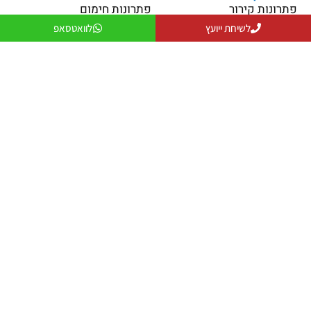
פתרונות קירור
פתרונות חימום
לשיחת ייועץ
לוואטסאפ
פתרונות אוורור
מקרן חום
פתרונות לעסקים
שולחנות אש
פתרונות למפעלים ותעשייה
פטריות חימום
יצירת קשר
079-5743555
officeanati@colder.co.il
מספר ספק משהב"ט: 11029066