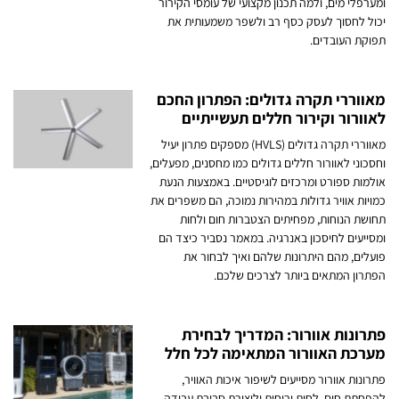
ומערפלי מים, ולמה תכנון מקצועי של עומסי הקירור
יכול לחסוך לעסק כסף רב ולשפר משמעותית את
תפוקת העובדים.
מאווררי תקרה גדולים: הפתרון החכם
לאוורור וקירור חללים תעשייתיים
מאווררי תקרה גדולים (HVLS) מספקים פתרון יעיל
וחסכוני לאוורור חללים גדולים כמו מחסנים, מפעלים,
אולמות ספורט ומרכזים לוגיסטיים. באמצעות הנעת
כמויות אוויר גדולות במהירות נמוכה, הם משפרים את
תחושת הנוחות, מפחיתים הצטברות חום ולחות
ומסייעים לחיסכון באנרגיה. במאמר נסביר כיצד הם
פועלים, מהם היתרונות שלהם ואיך לבחור את
הפתרון המתאים ביותר לצרכים שלכם.
פתרונות אוורור: המדריך לבחירת
מערכת האוורור המתאימה לכל חלל
פתרונות אוורור מסייעים לשיפור איכות האוויר,
להפחתת חום, לחות וריחות וליצירת סביבת עבודה