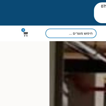
יעוץ: 079-
0