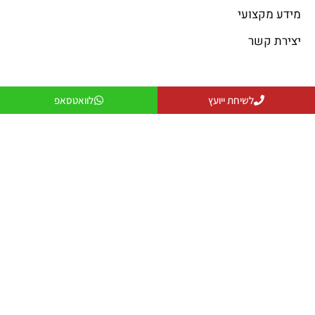
מידע מקצועי
יצירת קשר
פתרונות קירור
פתרונות חימום
לשיחת ייועץ
לוואטסאפ
פתרונות קירור
פתרונות חימום
פתרונות אוורור
מקרן חום
פתרונות לעסקים
שולחנות אש
פתרונות למפעלים ותעשייה
פטריות חימום
יצירת קשר
079-5743555
officeanati@colder.co.il
מספר ספק משהב"ט: 11029066