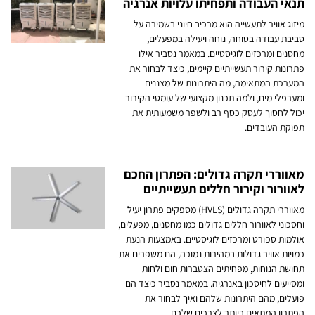
תנאי העבודה ותפחיתו עלויות אנרגיה
מיזוג אוויר לתעשייה הוא מרכיב חיוני בשמירה על
סביבת עבודה בטוחה, נוחה ויעילה במפעלים,
מחסנים ומרכזים לוגיסטיים. במאמר נסביר אילו
פתרונות קירור תעשייתיים קיימים, כיצד לבחור את
המערכת המתאימה, מה היתרונות של מצננים
ומערפלי מים, ולמה תכנון מקצועי של עומסי הקירור
יכול לחסוך לעסק כסף רב ולשפר משמעותית את
תפוקת העובדים.
מאווררי תקרה גדולים: הפתרון החכם
לאוורור וקירור חללים תעשייתיים
מאווררי תקרה גדולים (HVLS) מספקים פתרון יעיל
וחסכוני לאוורור חללים גדולים כמו מחסנים, מפעלים,
אולמות ספורט ומרכזים לוגיסטיים. באמצעות הנעת
כמויות אוויר גדולות במהירות נמוכה, הם משפרים את
תחושת הנוחות, מפחיתים הצטברות חום ולחות
ומסייעים לחיסכון באנרגיה. במאמר נסביר כיצד הם
פועלים, מהם היתרונות שלהם ואיך לבחור את
הפתרון המתאים ביותר לצרכים שלכם.