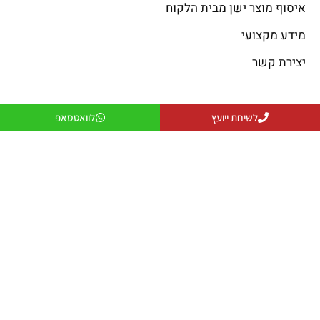
איסוף מוצר ישן מבית הלקוח
מידע מקצועי
יצירת קשר
פתרונות קירור
פתרונות חימום
לשיחת ייועץ
לוואטסאפ
פתרונות קירור
פתרונות חימום
פתרונות אוורור
מקרן חום
פתרונות לעסקים
שולחנות אש
פתרונות למפעלים ותעשייה
פטריות חימום
יצירת קשר
079-5743555
officeanati@colder.co.il