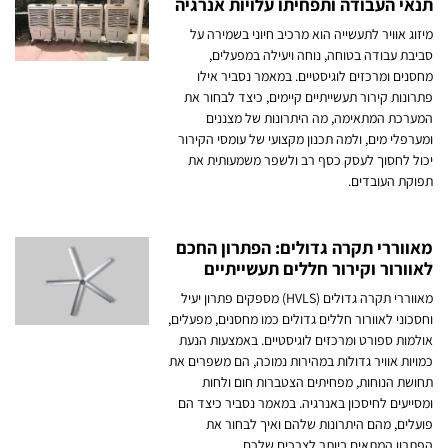
תנאי העבודה ותפחיתו עלויות אנרגיה
מיזוג אוויר לתעשייה הוא מרכיב חיוני בשמירה על
סביבת עבודה בטוחה, נוחה ויעילה במפעלים,
מחסנים ומרכזים לוגיסטיים. במאמר נסביר אילו
פתרונות קירור תעשייתיים קיימים, כיצד לבחור את
המערכת המתאימה, מה היתרונות של מצננים
ומערפלי מים, ולמה תכנון מקצועי של עומסי הקירור
יכול לחסוך לעסק כסף רב ולשפר משמעותית את
תפוקת העובדים.
מאווררי תקרה גדולים: הפתרון החכם
לאוורור וקירור חללים תעשייתיים
מאווררי תקרה גדולים (HVLS) מספקים פתרון יעיל
וחסכוני לאוורור חללים גדולים כמו מחסנים, מפעלים,
אולמות ספורט ומרכזים לוגיסטיים. באמצעות הנעת
כמויות אוויר גדולות במהירות נמוכה, הם משפרים את
תחושת הנוחות, מפחיתים הצטברות חום ולחות
ומסייעים לחיסכון באנרגיה. במאמר נסביר כיצד הם
פועלים, מהם היתרונות שלהם ואיך לבחור את
הפתרון המתאים ביותר לצרכים שלכם.