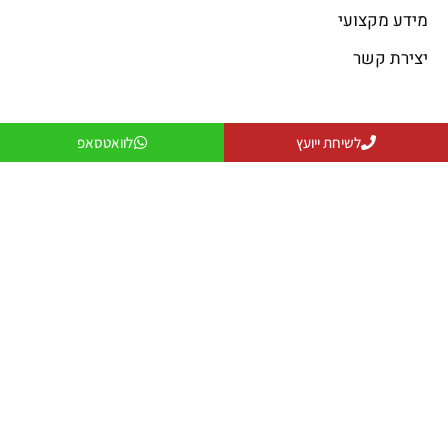
מידע מקצועי
יצירת קשר
פתרונות קירור
פתרונות חימום
לשיחת ייועץ
לוואטסאפ
פתרונות קירור
פתרונות חימום
פתרונות אוורור
מקרן חום
פתרונות לעסקים
שולחנות אש
פתרונות למפעלים ותעשייה
פטריות חימום
יצירת קשר
079-5743555
officeanati@colder.co.il
מספר ספק משהב"ט: 11029066