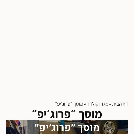
דף הבית
»
מגזין קולדר
»
מוסך ״פרוג׳יפ״
מוסך ״פרוג׳יפ״
מוסך ״פרוג׳יפ״