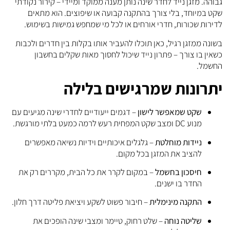
גבוהה. מזגן נייד לחדר שינה נותן מענה ממוקד ומיידי – קירור נקודתי
שקט במיוחד, בלי צורך בהתקנה קבועה או שיפוצים. הוא מתאים
לדירות שכורות, חדרי אורחים או לכל מי שמחפש גמישות בשימוש.
בשונה ממזגן רגיל, כאן תוכלו להעביר אותו בקלות בין חדרים ולכבות
כשאין בו צורך – פתרון נייד שיכול לחסוך מאות שקלים בחשבון
החשמל.
יתרונות שמרגישים בלילה
שקט שמאפשר לישון
– דגמים ייעודיים לחדרי שינה מגיעים עם
מנוע DC ומצב שקט המפחית רעש לרמה כמעט בלתי מורגשת.
ניידות מוחלטת
– גלגלים איכותיים וידיות נשיאה מאפשרים
להציב את המזגן בכל מקום.
חיסכון בחשמל
– במקום לקרר את כל הבית, מקררים רק את
החדר בו ישנים.
התקנה מינימלית
– חיבור פשוט לשקע ויציאת פליטה דרך חלון.
שליטה נוחה
– שלט רחוק, טיימר ומצבי שינה הופכים את