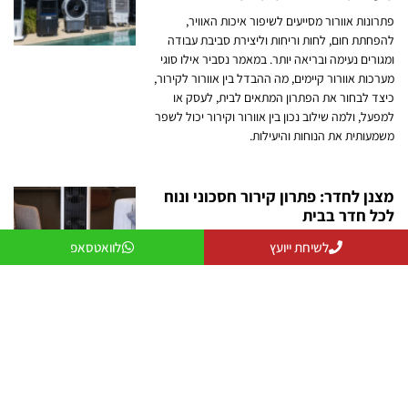
פתרונות אוורור מסייעים לשיפור איכות האוויר,
להפחתת חום, לחות וריחות וליצירת סביבת עבודה
ומגורים נעימה ובריאה יותר. במאמר נסביר אילו סוגי
מערכות אוורור קיימים, מה ההבדל בין אוורור לקירור,
כיצד לבחור את הפתרון המתאים לבית, לעסק או
למפעל, ולמה שילוב נכון בין אוורור וקירור יכול לשפר
משמעותית את הנוחות והיעילות.
מצנן לחדר: פתרון קירור חסכוני ונוח
לכל חדר בבית
מצנן לחדר הוא פתרון קירור יעיל, חסכוני ונייד
לשיחת ייועץ
לוואטסאפ
שמתאים לחדרי שינה, חדרי עבודה, חדרי ילדים
וסלונים. הוא פועל בטכנולוגיית אידוי, צורך מעט
חשמל ואינו דורש התקנה. המאמר מסביר כיצד
לבחור את המצנן המתאים, מהם היתרונות שלו
לעומת מזגן ואיך ליהנות מקירור נעים לאורך כל
הקיץ.