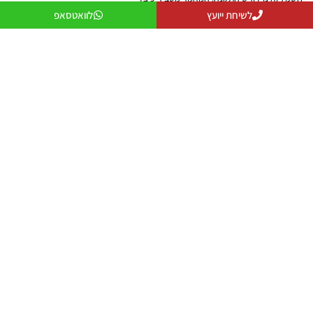
לבחור את המצנן המתאים, מהם היתרונות שלו
לשיחת ייועץ
לוואטסאפ
לעומת מזגן ואיך ליהנות מקירור נעים לאורך כל
הקיץ.
שיתוף המאמר
הקודם
הבא
תפריט
מצננים
דף הבית
מצנן אוויר
אודות
מצנן אוויר תעשייתי
תקנון
מצנן אוויר מומלץ
מדיניות פרטיות
מצננים להשכרה