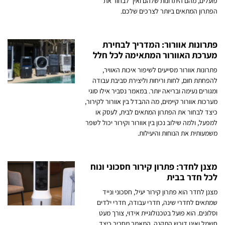
פועלים, מהם היתרונות שלהם ואיך לבחור את
הפתרון המתאים ביותר לצרכים שלכם.
פתרונות אוורור: המדריך לבחירת
מערכת האוורור המתאימה לכל חלל
פתרונות אוורור מסייעים לשיפור איכות האוויר,
להפחתת חום, לחות וריחות וליצירת סביבת עבודה
ומגורים נעימה ובריאה יותר. במאמר נסביר אילו סוגי
מערכות אוורור קיימים, מה ההבדל בין אוורור לקירור,
כיצד לבחור את הפתרון המתאים לבית, לעסק או
למפעל, ולמה שילוב נכון בין אוורור וקירור יכול לשפר
משמעותית את הנוחות והיעילות.
מצנן לחדר: פתרון קירור חסכוני ונוח
לכל חדר בבית
מצנן לחדר הוא פתרון קירור יעיל, חסכוני ונייד
שמתאים לחדרי שינה, חדרי עבודה, חדרי ילדים
וסלונים. הוא פועל בטכנולוגיית אידוי, צורך מעט
חשמל ואינו דורש התקנה. המאמר מסביר כיצד