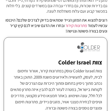
מזגן נייד הוא הפתרון המושלם למי שמחפש קירור נקודתי, נייד וחכם –
גם בדירות שכורות, גם בחדרי עבודה וגם במשרדים קטנים. בלי תלות
במכשור קבוע ועם עלות משתלמת לעונה.
רוצים למצוא את המזגן הנייד שמתאים בדיוק לצרכים שלכם? היכנסו
עכשיו לעמוד
פתרונות קירור
ובחרו את הדגם שיביא לכם קיץ קריר
ונעים בצורה פשוטה ונגישה!
צוות Colder Israel
צוות Colder Israel עוסק בפתרונות קירור, אוורור וחימום
לבית, לעסק, לתעשייה ולאירועים משנת 2009. התוכן באתר
נכתב מתוך ניסיון בתחום ומתוך היכרות עם הצרכים של
לקוחות בישראל, במטרה לעזור לכם להבין איזה פתרון מתאים
לכל חלל, עונה ושימוש. באתר תמצאו מידע מקצועי, מדריכים
וטיפים לבחירת מצנני אוויר, מזגנים ניידים, פתרונות חימום
ומוצרים נוספים בצורה פשוטה וברורה.