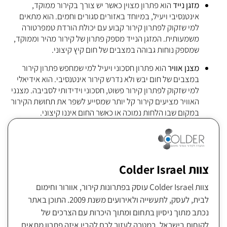
מזגן נייד
הוא פתרון מצוין כאשר יש צורך בקירור ממוקד,
אינטנסיבי ויעיל, במיוחד באזורים סגורים וחמים. הוא מתאים
למי שזקוק לפתרון קירור קבוע עם יכולת הורדת טמפרטורה
משמעותית. המזגן הנייד מספק פתרון של קירור מהיר וממוקד,
שמספק נוחות גבוהה במצבים של חום קיץ קיצוני.
מצנן אוויר
הוא פתרון חסכוני ויעיל למי שמחפש פתרון קירור
במצבים של חום יבש ולא נדרש קירור אינטנסיבי. הוא אידיאלי
למי שזקוק לפתרון קירור פשוט, חסכוני וידידותי לסביבה. מצנני
האוויר מציעים קירור קל יותר שמסייע לשפר את תחושת הקירור
במקום שבו הלחות נמוכה או כאשר החום איננו קיצוני.
צוות Colder Israel
צוות Colder Israel עוסק בפתרונות קירור, אוורור וחימום
לבית, לעסק, לתעשייה ולאירועים משנת 2009. התוכן באתר
נכתב מתוך ניסיון בתחום ומתוך היכרות עם הצרכים של
לקוחות בישראל, במטרה לעזור לכם להבין איזה פתרון מתאים