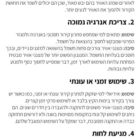
לאזורים שמזג האוויר בהם יבש מאוד, שכן הם יכולים לשפר את תחושת
הקירור ולהפוך את האוויר לנעים יותר.
2. צריכת אנרגיה נמוכה
שימוש:
מתאים למי שמחפש פתרון קירור חסכוני באנרגיה ולמגזר
הפרטי שמבקש לחסוך בהוצאות על חשמל.
סיבה:
מצנני אוויר צורכים פחות חשמל בהשוואה למזגנים ניידים, ובכך
חוסכים בעלויות החשמל. המנגנון הפשוט יותר של מצנני אוויר מבטיח
הפחתת עלויות השימוש לאורך זמן, דבר שמסייע לחסוך כסף ולמנוע
עלויות גבוהות.
3. שימוש זמני או עונתי
שימוש:
אידיאלי למי שזקוק לפתרון קירור עונתי או זמני, כמו כאשר יש
צורך בקירור בימות הקיץ בלבד או לשימוש פרקי זמן קצרים.
סיבה:
מצנני אוויר פשוטים להתקנה ולהעברה בין חדרים שונים. הם
ניתנים לשימוש קל ונוח בתקופות מסוימות בשנה ולא דורשים תחזוקה
כבדה או התקנה מסובכת, דבר שמקל על השימוש המוגבל שלהם.
4. מניעת לחות