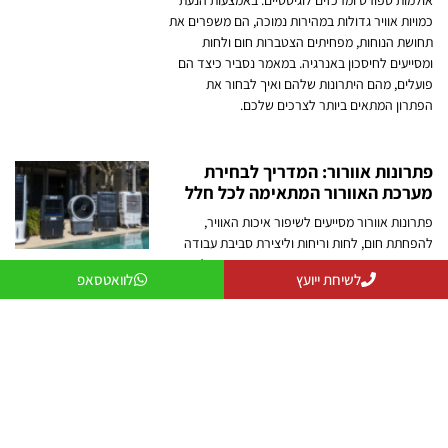
כמויות אוויר גדולות במהירות נמוכה, הם משפרים את
תחושת הנוחות, מפחיתים הצטברות חום ולחות
ומסייעים לחיסכון באנרגיה. במאמר נסביר כיצד הם
פועלים, מהם היתרונות שלהם ואיך לבחור את
הפתרון המתאים ביותר לצרכים שלכם.
פתרונות אוורור: המדריך לבחירת
מערכת האוורור המתאימה לכל חלל
פתרונות אוורור מסייעים לשיפור איכות האוויר,
להפחתת חום, לחות וריחות וליצירת סביבת עבודה
ומגורים נעימה ובריאה יותר. במאמר נסביר אילו סוגי
לשיחת ייועץ
לוואטסאפ
מערכות אוורור קיימים, מה ההבדל בין אוורור לקירור,
כיצד לבחור את הפתרון המתאים לבית, לעסק או
למפעל, ולמה שילוב נכון בין אוורור וקירור יכול לשפר
משמעותית את הנוחות והיעילות.
מצנן לחדר: פתרון קירור חסכוני ונוח
לכל חדר בבית