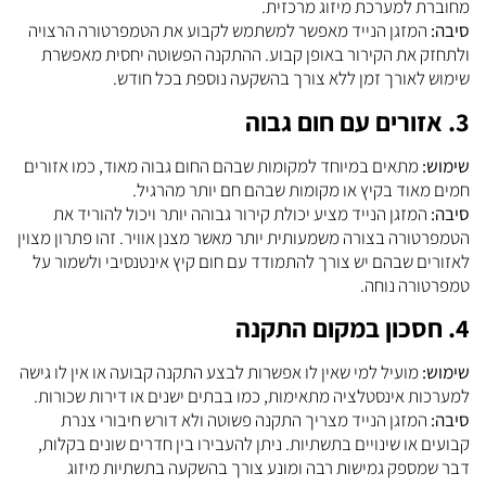
מחוברת למערכת מיזוג מרכזית.
סיבה:
המזגן הנייד מאפשר למשתמש לקבוע את הטמפרטורה הרצויה
ולתחזק את הקירור באופן קבוע. ההתקנה הפשוטה יחסית מאפשרת
שימוש לאורך זמן ללא צורך בהשקעה נוספת בכל חודש.
3. אזורים עם חום גבוה
שימוש:
מתאים במיוחד למקומות שבהם החום גבוה מאוד, כמו אזורים
חמים מאוד בקיץ או מקומות שבהם חם יותר מהרגיל.
סיבה:
המזגן הנייד מציע יכולת קירור גבוהה יותר ויכול להוריד את
הטמפרטורה בצורה משמעותית יותר מאשר מצנן אוויר. זהו פתרון מצוין
לאזורים שבהם יש צורך להתמודד עם חום קיץ אינטנסיבי ולשמור על
טמפרטורה נוחה.
4. חסכון במקום התקנה
שימוש:
מועיל למי שאין לו אפשרות לבצע התקנה קבועה או אין לו גישה
למערכות אינסטלציה מתאימות, כמו בבתים ישנים או דירות שכורות.
סיבה:
המזגן הנייד מצריך התקנה פשוטה ולא דורש חיבורי צנרת
קבועים או שינויים בתשתיות. ניתן להעבירו בין חדרים שונים בקלות,
דבר שמספק גמישות רבה ומונע צורך בהשקעה בתשתיות מיזוג