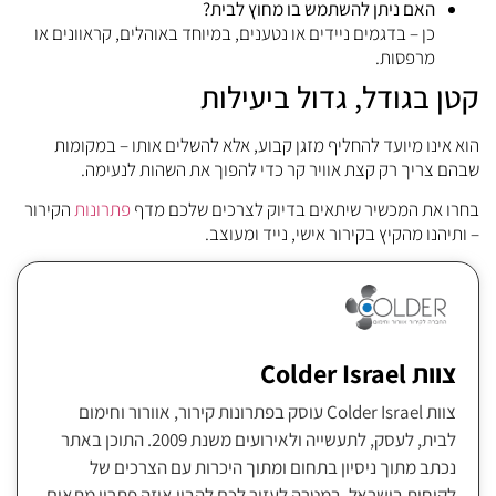
האם
ניתן
להשתמש
בו
מחוץ
לבית?
כן –
בדגמים
ניידים
או
נטענים,
במיוחד
באוהלים,
קראוונים
או
מרפסות.
קטן
בגודל,
גדול
ביעילות
הוא
אינו
מיועד
להחליף
מזגן
קבוע,
אלא
להשלים
אותו –
במקומות
שבהם
צריך
רק
קצת
אוויר
קר
כדי
להפוך
את
השהות
לנעימה.
בחרו
את
המכשיר
שיתאים
בדיוק
לצרכים
שלכם
מדף
פתרונות
הקירור
–
ותיהנו
מהקיץ
בקירור
אישי,
נייד
ומעוצב.
צוות Colder Israel
צוות Colder Israel עוסק בפתרונות קירור, אוורור וחימום
לבית, לעסק, לתעשייה ולאירועים משנת 2009. התוכן באתר
נכתב מתוך ניסיון בתחום ומתוך היכרות עם הצרכים של
לקוחות בישראל, במטרה לעזור לכם להבין איזה פתרון מתאים