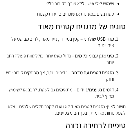
שימוש
לילי
אישי,
ללא
צורך
בקירור
כללי
סטודנטים
במעונות
או
שוכרים
בדירות
קטנות
סוגים
של
מזגנים
קטנים
מאוד
מזגן
USB
שולחני
–
קטן
במיוחד,
נייד
מאוד,
לרוב
מבוסס
על
אידוי
מים
מיני
מזגן
עם
מיכל
מים
–
גדול
מעט
יותר,
כולל
טווח
פעולה
רחב
יותר
מזגנים
קטנים
עם
מדחס
–
נדירים
יותר,
אך
מספקים
קירור
יבש
וחזק
דגמים
נטענים/
ניידים
–
מתאימים
גם
לשטח,
לרכב
או
לשימוש
מחוץ
לבית
חשוב
לציין:
מזגנים
קטנים
מאוד
לא
נועדו
לקרר
חללים
שלמים –
אלא
לספק
נוחות
מקומית,
ובכך
הם
מצטיינים.
טיפים
לבחירה
נכונה