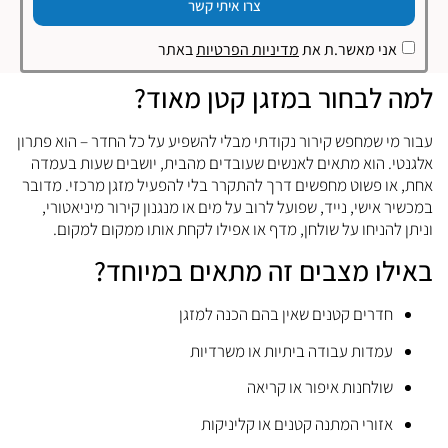
צרו איתי קשר
אני מאשר.ת את
מדיניות הפרטיות
באתר
למה
לבחור
במזגן
קטן
מאוד?
עבור
מי
שמחפש
קירור
נקודתי
מבלי
להשפיע
על
כל
החדר –
הוא
פתרון
אלגנטי.
הוא
מתאים
לאנשים
שעובדים
מהבית,
יושבים
שעות
בעמדה
אחת,
או
פשוט
מחפשים
דרך
להתקרר
בלי
להפעיל
מזגן
מרכזי.
מדובר
במכשיר
אישי,
נייד,
שפועל
לרוב
על
מים
או
מנגנון
קירור
מיניאטורי,
וניתן
להניחו
על
שולחן,
מדף
או
אפילו
לקחת
אותו
ממקום
למקום.
באילו
מצבים
זה
מתאים
במיוחד?
חדרים
קטנים
שאין
בהם
הכנה
למזגן
עמדות
עבודה
ביתיות
או
משרדיות
שולחנות
איפור
או
קריאה
אזורי
המתנה
קטנים
או
קליניקות