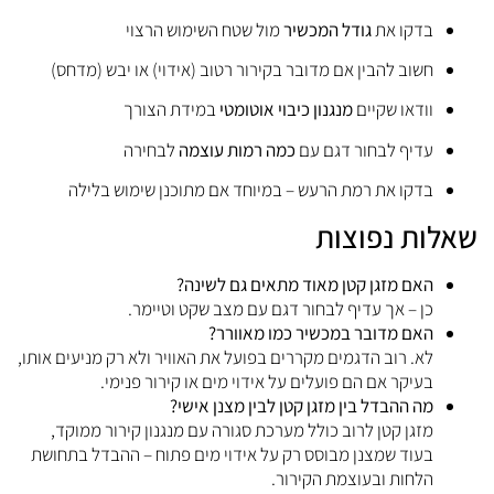
בדקו
את
גודל
המכשיר
מול
שטח
השימוש
הרצוי
חשוב
להבין
אם
מדובר
בקירור
רטוב (
אידוי)
או
יבש (
מדחס)
וודאו
שקיים
מנגנון
כיבוי
אוטומטי
במידת
הצורך
עדיף
לבחור
דגם
עם
כמה
רמות
עוצמה
לבחירה
בדקו
את
רמת
הרעש –
במיוחד
אם
מתוכנן
שימוש
בלילה
שאלות
נפוצות
האם
מזגן
קטן
מאוד
מתאים
גם
לשינה?
כן –
אך
עדיף
לבחור
דגם
עם
מצב
שקט
וטיימר.
האם
מדובר
במכשיר
כמו
מאוורר?
לא.
רוב
הדגמים
מקררים
בפועל
את
האוויר
ולא
רק
מניעים
אותו,
בעיקר
אם
הם
פועלים
על
אידוי
מים
או
קירור
פנימי.
מה
ההבדל
בין
מזגן
קטן
לבין
מצנן
אישי?
מזגן
קטן
לרוב
כולל
מערכת
סגורה
עם
מנגנון
קירור
ממוקד,
בעוד
שמצנן
מבוסס
רק
על
אידוי
מים
פתוח –
ההבדל
בתחושת
הלחות
ובעוצמת
הקירור.