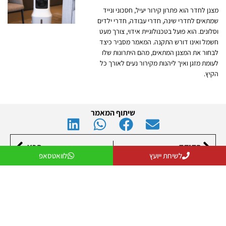
מצנן לחדר הוא פתרון קירור יעיל, חסכוני ונייד
שמתאים לחדרי שינה, חדרי עבודה, חדרי ילדים
וסלונים. הוא פועל בטכנולוגיית אידוי, צורך מעט
חשמל ואינו דורש התקנה. המאמר מסביר כיצד
לבחור את המצנן המתאים, מהם היתרונות שלו
לעומת מזגן ואיך ליהנות מקירור נעים לאורך כל
הקיץ.
שיתוף המאמר
הקודם
הבא
לשיחת ייועץ
לוואטסאפ
תפריט
מצננים
דף הבית
מצנן אוויר
אודות
מצנן אוויר תעשייתי