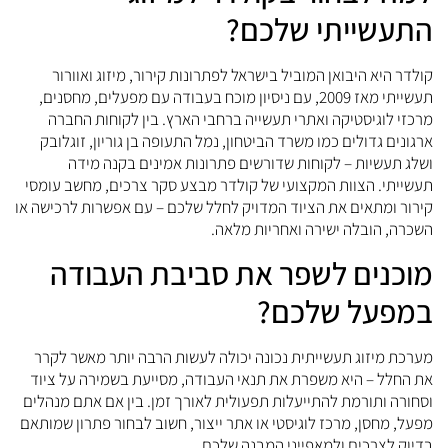
התעשייתי שלכם?
קולדר היא היבואן המוביל בישראל לפתרונות קירור, מיזוג ואוורור
תעשייתי מאז 2009, עם ניסיון מוכח בעבודה עם מפעלים, מחסנים,
מרכזי לוגיסטיקה ואתרי תעשייה ברחבי הארץ. בין לקוחות החברה
ארגונים גדולים כמו משרד הביטחון, נמל התעופה בן גוריון, זוגלובק
ושלג תעשיות – לקוחות שדורשים פתרונות אמינים בקנה מידה
תעשייתי. הצוות המקצועי של קולדר מבצע סקר צרכים, מחשב עומסי
קירור ומתאים את הציוד המדויק לחלל שלכם – עם אפשרות לרכישה או
השכרה, הובלה ישירה ואחריות מלאה.
מוכנים לשפר את סביבת העבודה
במפעל שלכם?
מערכת מיזוג תעשייתית נכונה יכולה לעשות הרבה יותר מאשר לקרר
את החלל – היא משפרת את תנאי העבודה, מסייעת בשמירה על ציוד
וסחורה ותורמת להתייעלות תפעולית לאורך זמן. בין אם אתם מנהלים
מפעל, מחסן, מרכז לוגיסטי או אתר ייצור, חשוב לבחור פתרון שמותאם
בדיוק לצרכים ולמאפייני המבנה שלכם.