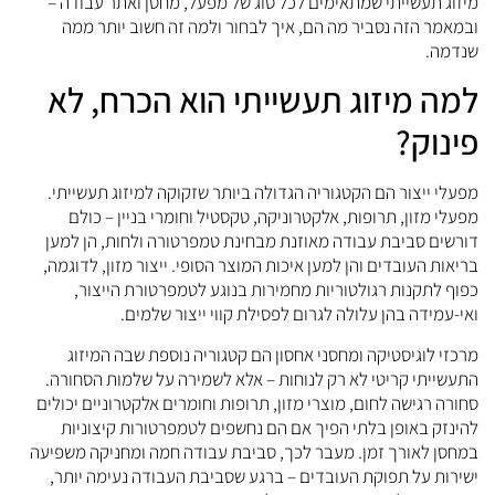
מיזוג תעשייתי שמתאימים לכל סוג של מפעל, מחסן ואתר עבודה –
ובמאמר הזה נסביר מה הם, איך לבחור ולמה זה חשוב יותר ממה
שנדמה.
למה מיזוג תעשייתי הוא הכרח, לא
פינוק?
מפעלי ייצור הם הקטגוריה הגדולה ביותר שזקוקה למיזוג תעשייתי.
מפעלי מזון, תרופות, אלקטרוניקה, טקסטיל וחומרי בניין – כולם
דורשים סביבת עבודה מאוזנת מבחינת טמפרטורה ולחות, הן למען
בריאות העובדים והן למען איכות המוצר הסופי. ייצור מזון, לדוגמה,
כפוף לתקנות רגולטוריות מחמירות בנוגע לטמפרטורת הייצור,
ואי-עמידה בהן עלולה לגרום לפסילת קווי ייצור שלמים.
מרכזי לוגיסטיקה ומחסני אחסון הם קטגוריה נוספת שבה המיזוג
התעשייתי קריטי לא רק לנוחות – אלא לשמירה על שלמות הסחורה.
סחורה רגישה לחום, מוצרי מזון, תרופות וחומרים אלקטרוניים יכולים
להינזק באופן בלתי הפיך אם הם נחשפים לטמפרטורות קיצוניות
במחסן לאורך זמן. מעבר לכך, סביבת עבודה חמה ומחניקה משפיעה
ישירות על תפוקת העובדים – ברגע שסביבת העבודה נעימה יותר,