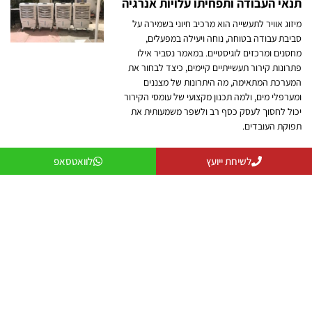
תנאי העבודה ותפחיתו עלויות אנרגיה
מיזוג אוויר לתעשייה הוא מרכיב חיוני בשמירה על
סביבת עבודה בטוחה, נוחה ויעילה במפעלים,
מחסנים ומרכזים לוגיסטיים. במאמר נסביר אילו
פתרונות קירור תעשייתיים קיימים, כיצד לבחור את
המערכת המתאימה, מה היתרונות של מצננים
ומערפלי מים, ולמה תכנון מקצועי של עומסי הקירור
יכול לחסוך לעסק כסף רב ולשפר משמעותית את
תפוקת העובדים.
לשיחת ייועץ
לוואטסאפ
מאווררי תקרה גדולים: הפתרון החכם
לאוורור וקירור חללים תעשייתיים
מאווררי תקרה גדולים (HVLS) מספקים פתרון יעיל
וחסכוני לאוורור חללים גדולים כמו מחסנים, מפעלים,
אולמות ספורט ומרכזים לוגיסטיים. באמצעות הנעת
כמויות אוויר גדולות במהירות נמוכה, הם משפרים את
תחושת הנוחות, מפחיתים הצטברות חום ולחות
ומסייעים לחיסכון באנרגיה. במאמר נסביר כיצד הם
פועלים, מהם היתרונות שלהם ואיך לבחור את
הפתרון המתאים ביותר לצרכים שלכם.