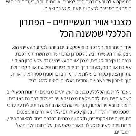
התפוקה עולה והעבודה הופכת לפוריה ואיכותית יותר, בעוד חום מתיש
הופך את הסביבה לקשה ומייגעת ופוגע בתוצאות.
מצנני אוויר תעשייתיים – הפתרון
הכלכלי שמשנה הכל
אחד הפתרונות המרכזיים והאפקטיביים ביותר למיזוג תעשייתי הוא
מצנן אוויר תעשייתי. בשונה ממזגן מרכזי שדורש תשתית מורכבת,
צנרת גז וקירות סגורים, מצנן אוויר תעשייתי עובד על עיקרון האידוי –
שאיבת אוויר חם, מעבר דרך רפידות רטובות ופליטת אוויר קריר ולח.
פתרון הצינון מקרר ביעילות את המרחב ובו זמנית מטהר את האוויר,
תוך חיסכון של כשבעים אחוזים בעלויות יחסית למזגן רגיל.
מעבר לחיסכון הכלכלי, מצננים תעשייתיים מציעים יתרונות תפעוליים
משמעותיים. ניתן להפעיל את מצנני האוויר ביעילות רבה גם באזורים
חיצוניים ובאוויר הפתוח, תוך שליטה מלאה בתצוגה דיגיטלית על ערכי
הטמפרטורה והלחות. בנוסף, פעילותם של המאווררים והמצננים
התעשייתיים אפקטיבית, חזקה ועוצמתית בהרבה ביחס למאוורר ביתי,
והרוח שהם משיבים מקלה באורח משמעותי על החום והלחות של
העובדים.