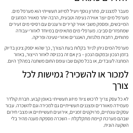
מעבר למצננים, פתרון נוסף ויעיל למיזוג תעשייתי הוא מערפל מים.
מערפל מים יוצר אווירה נעימה וטבעית, הרבה יותר מאוויר המזגנים
המייבשים, ומספק משבי אוויר קרירים ורעננים עם רסיסי מים זעירים
שמתפזרים סביבו. מערפלי מים מתאימים במיוחד לאזורי עבודה
פתוחים, רחבות מלגזות, האנגרים ואזורי טעינה ופריקה.
מערפל המים ניתן לניוד בקלות בעת הצורך, כך שהוא יספק צינון בדיוק
בזמן הנכון ובמקום הנכון – בין אם זה בכניסה לאזור הייצור, באזור
המתנה לעובדים, או בכל מקום שבו עומס החום משתנה במהלך היום.
למכור או להשכיר? גמישות לכל
צורך
לא כל עסק צריך לרכוש ציוד מיזוג תעשייתי באופן קבוע. חברת קולדר
מעמידה מאווררים ומצננים תעשייתיים גם למכירה וגם להשכרה. עבור
עסקים עונתיים, פרויקטים זמניים, אירועים תעשייתיים או מצבי חירום
שבהם מערכת קיימת מתקלקלת – השכרה מספקת מענה מהיר בלי
השקעה הונית.