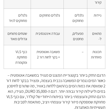
קירור
ניידות
גלגלים
גלגלים מחוזקים
גלגלים
מחוזקים
מחוזקים לניוד
מתאים
מפעלים,
עבודה אינטנסיבית
שטחים פתוחים
ל-
מחסנים
וגדולים מאוד
תכונות
–
משאבה אוטומטית
כנף VLS
מיוחדות
+ בקר לחות דור 2
מחוזקת
ומקומרת
הדגם החזק ביותר בקטגוריית המצננים מצויד במשאבה אוטומטית –
כאשר המים נגמרים המשאבה נכבית בעצמה, ומצויד בבקר לחות דור
2 שמווסת את כמות המים בהתאם ללחות באוויר, מה שתורם לחיסכון
במים וליעילות קירור גבוהה יותר. דגם ה-DURO 35,000, מצידו, הוא
הדגם החזק והעוצמתי ביותר בפיתוח הייחודי של קולדר, עם כנף VLS
מחוזקת שמספקת פיזור קירור עוצמתי ויציב, מותאמת לסביבות
תעשייתיות מאתגרות.