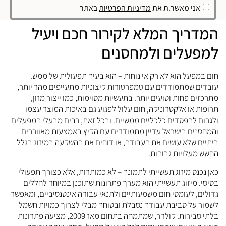
אני מאשר.ת את
מדיניות הפרטיות
באתר
המדריך המלא לקירור חכם ויעיל
למפעלים ולמחסנים
חום במפעל הוא לא רק אי נוחות – הוא בעיה תפעולית של ממש.
עובדים שמתמודדים עם טמפרטורות קיצוניות מתעייפים מהר יותר,
מתרכזים פחות וטועים יותר. בתעשיות מסוימות, כמו ייצור מזון,
תרופות או אלקטרוניקה, חום עלול לפגוע גם באיכות המוצר עצמו
ולגרום להפסדים כלכליים ממשיים. ובכל זאת, רבים מבעלי המפעלים
והמחסנים בישראל עדיין מתמודדים עם הקיץ באמצעות מאווררים
ביתיים שלא עושים את העבודה, או דוחים את ההשקעה במיזוג בגלל
החשש מעלויות גבוהות.
כאן נכנס מיזוג תעשייתי לתמונה – לא כמותרות, אלא כצורך תפעולי
בסיסי. מיזוג תעשייתי הוא מערך פתרונות שתוכנן במיוחד לחללים
גדולים, לעומסי חום משמעותיים ולתנאי עבודה אינטנסיביים, ומאפשר
לשמור על סביבת עבודה נסבלת ובטוחה מבלי לצרוך כמויות חשמל
בלתי סבירות. קולדר, שמתמחה בתחום מאז 2009, מציעה פתרונות