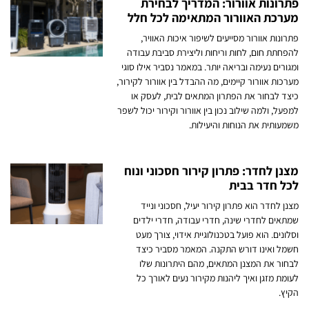
פתרונות אוורור: המדריך לבחירת
מערכת האוורור המתאימה לכל חלל
פתרונות אוורור מסייעים לשיפור איכות האוויר,
להפחתת חום, לחות וריחות וליצירת סביבת עבודה
ומגורים נעימה ובריאה יותר. במאמר נסביר אילו סוגי
מערכות אוורור קיימים, מה ההבדל בין אוורור לקירור,
כיצד לבחור את הפתרון המתאים לבית, לעסק או
למפעל, ולמה שילוב נכון בין אוורור וקירור יכול לשפר
משמעותית את הנוחות והיעילות.
מצנן לחדר: פתרון קירור חסכוני ונוח
לכל חדר בבית
מצנן לחדר הוא פתרון קירור יעיל, חסכוני ונייד
שמתאים לחדרי שינה, חדרי עבודה, חדרי ילדים
וסלונים. הוא פועל בטכנולוגיית אידוי, צורך מעט
חשמל ואינו דורש התקנה. המאמר מסביר כיצד
לבחור את המצנן המתאים, מהם היתרונות שלו
לעומת מזגן ואיך ליהנות מקירור נעים לאורך כל
הקיץ.