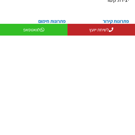
יצירת קשר
פתרונות קירור
פתרונות חימום
פתרונות קירור
פתרונות חימום
לשיחת ייועץ
לוואטסאפ
פתרונות אוורור
מקרן חום
פתרונות לעסקים
שולחנות אש
פתרונות למפעלים ותעשייה
פטריות חימום
יצירת קשר
079-5743555
officeanati@colder.co.il
מספר ספק משהב"ט: 11029066