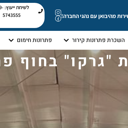
לשיחת י
5743555
ירות מהיבואן עם נהגי החברה!
השכרת פתרונות קירור
פתרונות חימום
"גרקו" בחוף פ