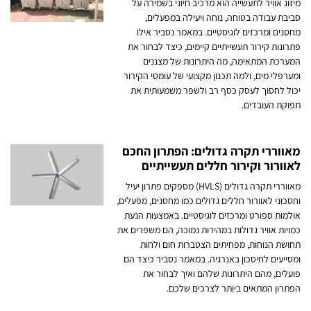
מיזוג אוויר לתעשייה הוא מרכיב חיוני בשמירה על
סביבת עבודה בטוחה, נוחה ויעילה במפעלים,
מחסנים ומרכזים לוגיסטיים. במאמר נסביר אילו
פתרונות קירור תעשייתיים קיימים, כיצד לבחור את
המערכת המתאימה, מה היתרונות של מצננים
ומערפלי מים, ולמה תכנון מקצועי של עומסי הקירור
יכול לחסוך לעסק כסף רב ולשפר משמעותית את
תפוקת העובדים.
מאווררי תקרה גדולים: הפתרון החכם
לאוורור וקירור חללים תעשייתיים
מאווררי תקרה גדולים (HVLS) מספקים פתרון יעיל
וחסכוני לאוורור חללים גדולים כמו מחסנים, מפעלים,
אולמות ספורט ומרכזים לוגיסטיים. באמצעות הנעת
כמויות אוויר גדולות במהירות נמוכה, הם משפרים את
תחושת הנוחות, מפחיתים הצטברות חום ולחות
ומסייעים לחיסכון באנרגיה. במאמר נסביר כיצד הם
פועלים, מהם היתרונות שלהם ואיך לבחור את
הפתרון המתאים ביותר לצרכים שלכם.