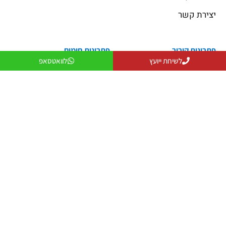
יצירת קשר
פתרונות קירור
פתרונות חימום
פתרונות קירור
פתרונות חימום
לשיחת ייועץ
לוואטסאפ
פתרונות אוורור
מקרן חום
פתרונות לעסקים
שולחנות אש
פתרונות למפעלים ותעשייה
פטריות חימום
יצירת קשר
079-5743555
officeanati@colder.co.il
מספר ספק משהב"ט: 11029066