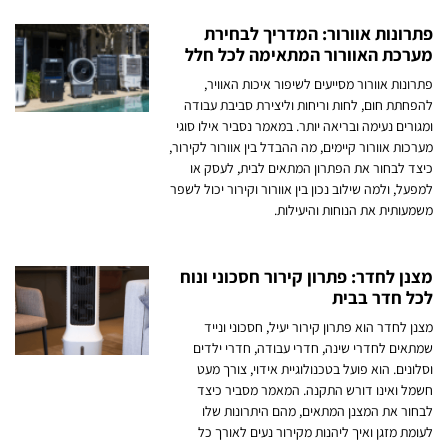
פתרונות אוורור: המדריך לבחירת
מערכת האוורור המתאימה לכל חלל
פתרונות אוורור מסייעים לשיפור איכות האוויר,
להפחתת חום, לחות וריחות וליצירת סביבת עבודה
ומגורים נעימה ובריאה יותר. במאמר נסביר אילו סוגי
מערכות אוורור קיימים, מה ההבדל בין אוורור לקירור,
כיצד לבחור את הפתרון המתאים לבית, לעסק או
למפעל, ולמה שילוב נכון בין אוורור וקירור יכול לשפר
משמעותית את הנוחות והיעילות.
מצנן לחדר: פתרון קירור חסכוני ונוח
לכל חדר בבית
מצנן לחדר הוא פתרון קירור יעיל, חסכוני ונייד
שמתאים לחדרי שינה, חדרי עבודה, חדרי ילדים
וסלונים. הוא פועל בטכנולוגיית אידוי, צורך מעט
חשמל ואינו דורש התקנה. המאמר מסביר כיצד
לבחור את המצנן המתאים, מהם היתרונות שלו
לעומת מזגן ואיך ליהנות מקירור נעים לאורך כל