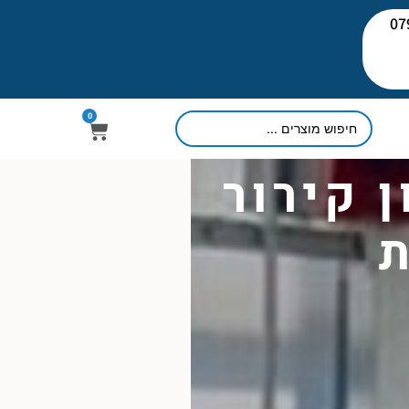
יעוץ: 079-
0
 קירור
ת