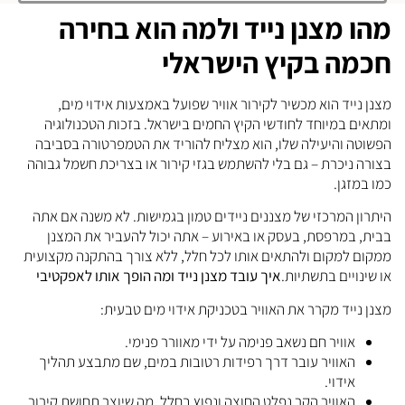
מהו מצנן נייד ולמה הוא בחירה
חכמה בקיץ הישראלי
מצנן נייד הוא מכשיר לקירור אוויר שפועל באמצעות אידוי מים,
ומתאים במיוחד לחודשי הקיץ החמים בישראל. בזכות הטכנולוגיה
הפשוטה והיעילה שלו, הוא מצליח להוריד את הטמפרטורה בסביבה
בצורה ניכרת – גם בלי להשתמש בגזי קירור או בצריכת חשמל גבוהה
כמו במזגן.
היתרון המרכזי של מצננים ניידים טמון בגמישות. לא משנה אם אתה
בבית, במרפסת, בעסק או באירוע – אתה יכול להעביר את המצנן
ממקום למקום ולהתאים אותו לכל חלל, ללא צורך בהתקנה מקצועית
או שינויים בתשתיות.
איך עובד מצנן נייד ומה הופך אותו לאפקטיבי
מצנן נייד מקרר את האוויר בטכניקת אידוי מים טבעית:
אוויר חם נשאב פנימה על ידי מאוורר פנימי.
האוויר עובר דרך רפידות רטובות במים, שם מתבצע תהליך
אידוי.
האוויר הקר נפלט החוצה ונפוץ בחלל, מה שיוצר תחושת קירור