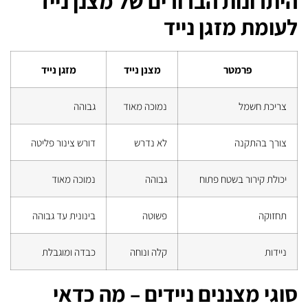
היתרונות הברורים של מצנן נייד
לעומת מזגן נייד
פרמטר
מצנן נייד
מזגן נייד
צריכת חשמל
נמוכה מאוד
גבוהה
צורך בהתקנה
לא נדרש
דורש צינור פליטה
יכולת קירור בשטח פתוח
גבוהה
נמוכה מאוד
תחזוקה
פשוטה
בינונית עד גבוהה
ניידות
קלה ונוחה
כבדה ומוגבלת
סוגי מצננים ניידים – מה כדאי