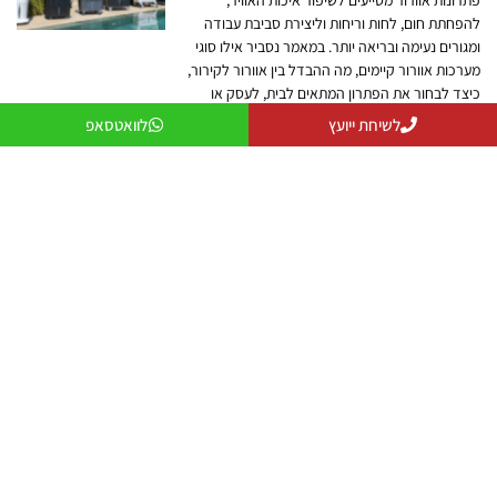
פתרונות אוורור מסייעים לשיפור איכות האוויר,
להפחתת חום, לחות וריחות וליצירת סביבת עבודה
ומגורים נעימה ובריאה יותר. במאמר נסביר אילו סוגי
מערכות אוורור קיימים, מה ההבדל בין אוורור לקירור,
כיצד לבחור את הפתרון המתאים לבית, לעסק או
למפעל, ולמה שילוב נכון בין אוורור וקירור יכול לשפר
לשיחת ייועץ
לוואטסאפ
משמעותית את הנוחות והיעילות.
מצנן לחדר: פתרון קירור חסכוני ונוח
לכל חדר בבית
מצנן לחדר הוא פתרון קירור יעיל, חסכוני ונייד
שמתאים לחדרי שינה, חדרי עבודה, חדרי ילדים
וסלונים. הוא פועל בטכנולוגיית אידוי, צורך מעט
חשמל ואינו דורש התקנה. המאמר מסביר כיצד
לבחור את המצנן המתאים, מהם היתרונות שלו
לעומת מזגן ואיך ליהנות מקירור נעים לאורך כל
הקיץ.
שיתוף המאמר