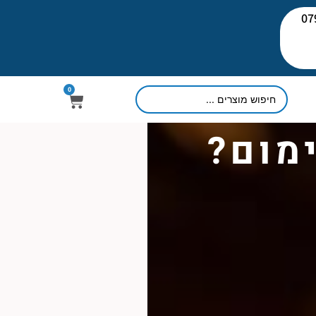
יעוץ: 079-
0
מום?