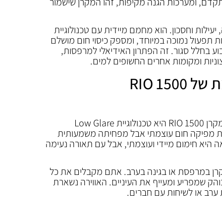
תקדם, ומערכות הגנה מקיפות, זהו המקרן שישמור
 יעילות וחסכון. הוא מחמם מיידית עם טכנולוגיית
 תפעול נמוכה במיוחד, ומספק כיסוי חום מושלם
 בחלל סגור. זה הפתרון האידיאלי למרפסות,
צוניות ומקומות אחרים החשופים למים.
RIO 15
אחת התכונות המיוחדות ביותר של מקרן RIO 1500 היא טכנולוגיית Low Glare
ת מפיקה חום עוצמתי אבל מפחיתה משמעותית
 היא חימום מיידי ועוצמתי, אבל עם תאורה נעימה
ן במרפסת או בגינה בערב. אתם מקבלים את כל
והק שמפריע ומעייף את העיניים. האווירה נשארת
 ערב או לשיחות עם חברים.