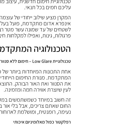
טכנולוגיית חימום חדשנית, עיצוב מ
עליכם חמים בכל תנאי.
המקרן מציע שילוב ייחודי של עוצמה,
אינפרא אדום מתקדמת, פועל בעלות
לשטחים של עד שמונה עשר מטר רבוע
פרגולות, גינות, ואפילו למקלחות חי
הטכנולוגיה המתקדמת של 00
טכנולוגיית Low Glare – חימום ללא סנוור
המתקדמת. מנורת החימום הייחודי
את הסנוור ואת האור הבוהק. התוצאה
לעין שיוצרת אווירה חמה ומזמינה.
זה חשוב במיוחד כשמשתמשים במקר
החום שאתם צריכים, אבל בלי אור ב
נעימה, רומנטית, ומושלמת לארוחות
רפלקטור כפול מאלומיניום איכותי