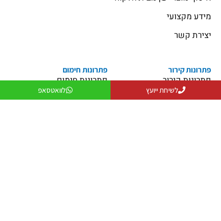
מידע מקצועי
יצירת קשר
פתרונות קירור
פתרונות חימום
פתרונות קירור
פתרונות חימום
לשיחת ייועץ
לוואטסאפ
פתרונות אוורור
מקרן חום
פתרונות לעסקים
שולחנות אש
פתרונות למפעלים ותעשייה
פטריות חימום
יצירת קשר
079-5743555
officeanati@colder.co.il
מספר ספק משהב"ט: 11029066