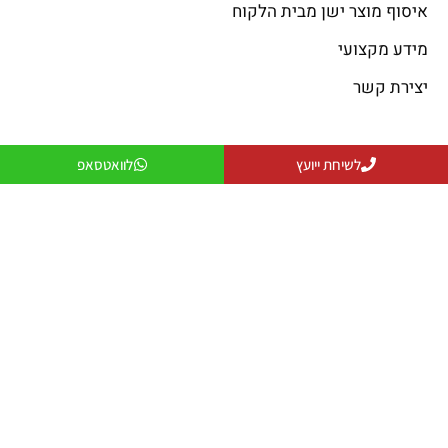
איסוף מוצר ישן מבית הלקוח
מידע מקצועי
יצירת קשר
פתרונות קירור
פתרונות חימום
לשיחת ייועץ
לוואטסאפ
פתרונות קירור
פתרונות חימום
פתרונות אוורור
מקרן חום
פתרונות לעסקים
שולחנות אש
פתרונות למפעלים ותעשייה
פטריות חימום
יצירת קשר
079-5743555
officeanati@colder.co.il