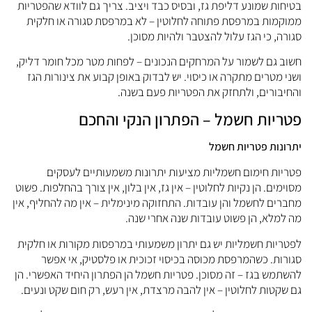
טיחות שמונע דליפת גז, ובסיס כבד ויציב. צריך גם לוודא שהפטריות
מוקמות במרפסת פתוחה לחלוטין – לא במרפסת סגורה או חלקית
גורה, כי הגז עלול להצטבר ולהיות מסוכן.
שוב גם לשמור על המרחקים הנכונים – לפחות מטר מכל חומר דליק,
שני מטרים מתקרה או כיסוי. יש לבדוק באופן קבוע את צינורות הגז
החיבורים, ולתחזק את הפטריות פעם בשנה.
טריות חשמל – הפתרון הנקי והחכם
תרונות פטריות חשמל
טריות חימום חשמליות מציעות יתרונות משמעותיים לעסקים
סוימים. הן נקיות לחלוטין – אין גז, אין בלון, אין צורך בהחלפות. פשוט
חברים לחשמל והן עובדות. התחזוקה מינימלית – אין מה להחליף, אין
ה למלא, הן פשוט עובדות שנה אחרי שנה.
פטריות חשמליות יש גם יתרון משמעותי במרפסות מקורות או חלקית
גורות. כשהמרפסת מכוסה בכיסוי זכוכית או פלסטיק, אי אפשר
השתמש בגז – זה מסוכן. פטריות חשמל הן הפתרון היחיד האפשרי. הן
ם שקטות לחלוטין – אין להבה מרצדת, אין רעש, רק חום שקט ונעים.