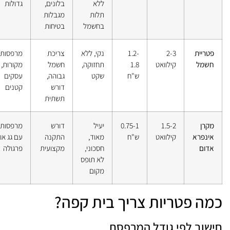
ללא
בלונים,
גדולות
תלות
מגבלות
בחשמל
בטיחות
פטריית
2-3
1.2-
נקי, ללא
צריכת
מרפסות
חשמל
קילוואט
1.8
תחזוקה,
חשמל
מקורות,
ש"ח
שקט
גבוהה,
עסקים
דורש
קטנים
תשתית
מקרן
1.5-2
0.75-1
יעיל
דורש
מרפסות
אינפרא
קילוואט
ש"ח
מאוד,
התקנה
עם גג או
אדום
חסכוני,
מקצועית
פרגולה
לא תופס
מקום
מה פטריות צריך בית קפה?
ישוב לפי גודל המרפסת