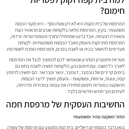
ימום?
מרפסת של בית הקפה היא לא רק שטח נוסף – היא מקור הכנסה
שמעותי. בקיץ, המרפסת מלאה בלקוחות שנהנים מהאוויר הצח
האווירה הנעימה. אבל ברגע שמתחיל החורף והטמפרטורות יורדות,
מרפסת מתרוקנת והעסק מאבד הכנסות משמעותיות. לקוחות
עדיפים להישאר בבית או לשבת בפנים, והמרפסת הופכת לשטח מת.
טריות חימום הן הפתרון שמאפשר לכם להמשיך לנצל את המרפסת
אורך כל השנה. עם חימום נכון, הלקוחות ימשיכו לשבת בחוץ גם
ימים קרירים של נובמבר, דצמבר, ינואר ופברואר. הם ימשיכו להזמין
פה, עוגות, ארוחות, ומשקאות – והעסק ימשיך לייצר הכנסות.
השקעה בפטריות חימום מחזירה את עצמה במהירות מדהימה,
עיתים תוך חודש-חודשיים בלבד.
חשיבות העסקית של מרפסת חמה
חזר השקעה מהיר ומשמעותי
ואו נדבר במספרים ריאליים. בית קפה ממוצע עם מרפסת של עשרה