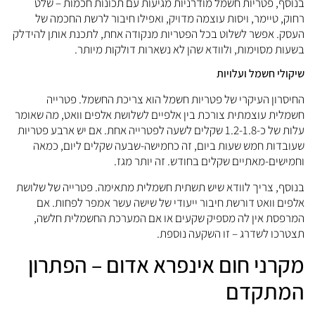
נוסף, פטריות חשמל מודרניות מגיעות עם תכונות חכמות – שלט
חוק, טיימר, ויסות עוצמה מדויק, ואפילו חיבור לרשת החכמה של
עסק. אפשר לשלוט בכל הפטריות מנקודה אחת, לתכנת אותן להידלק
שעות מסוימות, ולוודא שהן לא נשארות דולקות מיותר.
יקולי חשמל ועלויות
חיסרון העיקרי של פטריות חשמל הוא צריכת החשמל. פטרייה
שמלית עוצמתית צורכת בין אלפיים לשלושת אלפים וואט, מה שאומר
עלות של כ-1.2-1.8 שקלים לשעה לפטרייה אחת. אם יש ארבע פטריות
עובדות חמש שעות ביום, זה כחמישה-שבעה שקלים ליום, כמאה
חמישים-מאתיים שקלים בחודש. זה יותר מגז.
נוסף, צריך לוודא שיש תשתית חשמלית מתאימה. פטרייה של שלושת
לפים וואט דורשת חיבור ייעודי של שישה עשר אמפר לפחות. אם
מרפסת אין לה מספיק שקעים או אם המערכת החשמלית חלשה,
צטרכו לשדרג – זו השקעה נוספת.
קרני חום אינפרא אדום – הפתרון
מתקדם