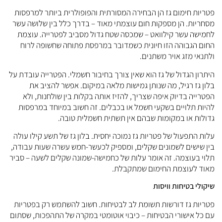
טריות חימום גז הן הבחירה המסורתית והפופולרית ביותר למרפסות
סחריות. הן מספקות חום עוצמתי מאוד – בדרך כלל בין שלושה עשר
חמישה עשר קילוואט – שמכסה שטח גדול מסביב לפטרייה. עוצמת
חום הגבוהה הזו חיונית כשמדובר במרפסת פתוחה שחשופה לרוח
לתנאי מזג אויר משתנים.
יתרון הגדול של גז הוא שאין צורך בחיבור חשמלי. הפטרייה עובדת על
לון גז רגיל, מה שנותן גמישות מלאה במיקום. אפשר להציב את
פטרייה בדיוק איפה שצריך, להזיז אותה בקלות בין שולחנות, ולא
היות תלויים בשקעי חשמל או בכבלים. זה חשוב במיוחד במרפסות
דולות או במקומות שבהם אין תשתית חשמלית טובה.
לות התפעול של פטריות גז נמוכה יחסית. בלון גז של תשע קילו עולה
ין שישים לשמונים שקלים, ומספיק לכעשר-חמש עשרה שעות עבודה,
לוי בעוצמה. זה אומר עלות של כחמישה-שמונה שקלים לשעה – סביר
אוד לעוצמת החימום שמתקבלת.
יקולי בטיחות וויסות
טריות גז דורשות תשומת לב לבטיחות. חשוב להשתמש רק בפטריות
ם כל אישורי הבטיחות – כיבוי אוטומטי במקרה של התהפכות, שסתום