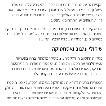
קפידו גם על המרחקים הנכונים. פטרייה לא צריכה להיות צמודה
שולחן – זה לא נוח ועלול להיות מסוכן. המרחק האידיאלי הוא כמטר
חצי עד שני מטרים מהשולחן. כך הלקוחות מרגישים חום נעים בלי
היות חשופים ישירות לחום אינטנסיבי.
ם יש קיר או מחסום ברוח, מקמו את הפטריות מהצד המוגן. רוח חזקה
פחיתה משמעותית את יעילות הפטרייה, כי היא "מפוזרת" את החום.
מיקום מוגן, הפטרייה עובדת הרבה יותר יעיל.
יקולי עיצוב ואסתטיקה
טריות החימום הן חלק מהעיצוב של המרפסת. בחרו בפטריות
משתלבות עם הסגנון של המקום. יש פטריות מודרניות בנירוסטה
בריקה, פטריות אלגנטיות בשחור מט, ופטריות מעוצבות בצורות
יחודיות כמו Bola 2000 עם העיצוב המקומר שלה.
פטריות צריכות להיראות כמו חלק טבעי מהמרפסת, לא כמו תוספת
מנית או מאולתרת. השקיעו בפטריות איכותיות שנראות טוב – זה חלק
החוויה של הלקוחות. מרפסת עם פטריות יפות ומסודרות נראית
קצועית ומזמינה. מרפסת עם פטריות ישנות וחלודות נראית מוזנחת.