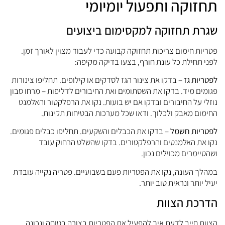
חזוקה ותפעול יומיומי
גרת תחזוקה למקסימום ביצועים
טריות חימום צריכות תחזוקה קבועה כדי לעבוד מצוין לאורך זמן.
פני תחילת כל עונת חורף, בצעו בדיקה מקיפה:
פטריות גז
– בדקו את צינור הגז לסדקים או קילופים. תחליפו צינורות
גומים מיד. בדקו את השסתומים ואת החיבורים לדליפות – מרחו סבון
וזלי על החיבורים ובדקו אם יש בועות. נקו את הרפלקטור והאלמנט
חימום מאבק ולכלוך. ודאו שכל מערכות הבטיחות תקינות.
פטריות חשמל
– בדקו את הכבלים והשקעים. תחליפו כבלים פגומים.
קו את האלמנטים והרפלקטורים. בדקו שהשלט הרחוק עובד
שהטיימרים מכוילים נכון.
מהלך העונה, נקו את הפטריות פעם בשבועיים. פטריה נקייה עובדת
עיל יותר ונראית טוב יותר.
דרכת הצוות
צוות חייב לדעת איך להפעיל את הפטריות בצורה בטוחה ונכונה.