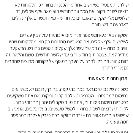
ולחנות מפסיד כשלושים אחוז מההכנסות בחורף כי הלקוחות לא
וצים לשבת בקור. אם המחזור החודשי הוא מאה אלף שקלים, זה
לושים אלף שקלים שאובדים כל חודש – מאה ועשרים אלף שקלים
ארבעה חודשי חורף.
שקעה בארבע-חמש פטריות חימום איכותיות עולה בין עשרים
שלושים אלף שקלים. אם הפטריות מחזירות רק חצי מהלקוחות שהיו
ושבים בחוץ – זה חמישה עשר אלף שקלים נוספים בחודש. ההשקעה
חזירה את עצמה תוך חודש וחצי עד שלושה חודשים. משם והלאה, זה
ווח טהור. וזה בלי לדבר על הערך המוסף של לקוחות מרוצים שחוזרים
ם אחרי החורף.
תרון תחרותי משמעותי
שכונה שלכם יש כנראה כמה בתי קפה. בחורף, רובם לא משקיעים
חימום למרפסת – המרפסות שלהם קרות וריקות. אם אתם משקיעים
פטריות חימום איכותיות, אתם מייד מקבלים יתרון תחרותי ברור.
קוחות שרוצים לשבת בחוץ – למשל מעשנים, בעלי כלבים, או אנשים
פשוט אוהבים אוויר צח – יבחרו דווקא בכם כי רק אצלכם המרפסת
מה ונעימה.
ה יוצר מעגל חיובי: יותר לקוחות במרפסת, יותר תנועה ופעילות