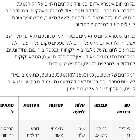
קרני חום אינפרא אדום, במיוחד מקרנים תלויים על הקיר או על
תקרה, הם פתרון מתקדם ויעיל מאוד למרפסות עסקיות. הם מקרינים
ום ישירות על האנשים והשולחנות, לא על האוויר, מה שהופך אותם
יעילים מאוד במרפסות פתוחות.
קרני אינפרא אדום מתאימים במיוחד למרפסות עם גג או פרגולה, שם
פשר לתלות אותם מלמעלה. הם לא תופסים מקום על הרצפה, לא
פריעים לתנועה של מלצרים או לקוחות, ומספקים חימום אחיד ונעים.
מקרנים גם עמידים מאוד – אין להם חלקים נעים, הם לא זקוקים
תדלוק או להחלפת בלונים, והם פשוט עובדים.
המקרנים של Colder, כמו RIO 1500 או Bola 2000, מתאימים מאוד
שימוש מסחרי. הם בנויים לעבודה מאומצת, עמידים בתנאי מזג אויר
שים, ומספקים שנים של שירות אמין.
סוג
עוצמה
עלות
יתרונות
חסרונות
מתאים
פטרייה
לשעה
ל…
פטריית
13-15
5-8
עוצמתי
דורש
מרפסות
גז
קילוואט
ש"ח
מאוד,
החלפת
פתוחות