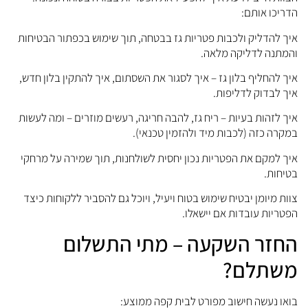
דריכו אותם:
יך להדליק ולכבות פטריות גז בבטחה, תוך שימוש בכפתור הבטיחות
המתנה לדליקה מלאה.
יך להחליף בלון גז – איך לסגור את השסתום, איך להתקין בלון חדש,
יך לבדוק לדליפות.
יך לזהות בעיות – ריח גז, להבה חריגה, רעשים מוזרים – ומה לעשות
מקרה כזה (לכבות מיד ולהזמין טכנאי).
יך למקם את הפטריות נכון יחסית לשולחנות, תוך שמירה על מרחקי
טיחות.
וות מיומן יבטיח שימוש בטוח ויעיל, ויוכל גם להסביר ללקוחות כיצד
פטריות עובדות אם יישאלו.
חזר השקעה – מתי התשלום
שתלם?
ואו נעשה חישוב מפורט לבית קפה ממוצע: