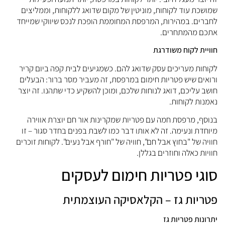
מושכת עוד לקוחות, מוניטין של מקום שדואג ללקוחות, וממליצים
חברים. במהירות, המרפסת המחוממת הופכת לנכס שיווקי שמייחד
תכם מהמתחרים.
וויית לקוח משודרגת
קוחות מעריכים עסק שדואג להם. כשמגיעים לבית קפה ביום קריר
רואים שיש פטריות חימום במרפסת, זה מעביר מסר ברור: הבעלים
ושב עליכם, דואג לנוחות שלכם, ומוכן להשקיע כדי שתהנו. זה יוצר
אמנות לקוחות.
נוסף, מרפסת חמה עם פטריות שמקרינות אור חם יוצרת אווירה
יוחדת ונעימה. זה לא אותו דבר כמו לשבת בפנים בחדר סגור – זו
וויה של "בחוץ אבל חם", חוויה של "חורף אבל נעים". לקוחות זוכרים
וויות כאלה וחוזרים בגללן.
וגי פטריות חימום לעסקים
טריות גז – הקלאסיקה העוצמתית
תרונות פטריות גז