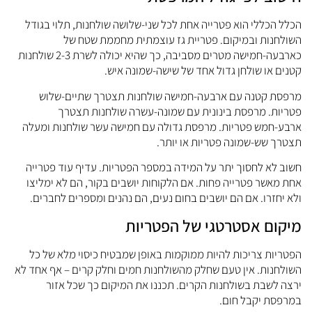
כלל הכללי הוא פטרייה אחת לכל שני-שלושה שולחנות, תלוי בגודל
שולחנות ובמיקום. פטריית גז עוצמתית מחממת שטח של
כארבעה-חמישה מטרים מסביבה, כך שהיא יכולה לשרת 2-3 שולחנות
טנים או שולחן גדול אחד של שישה-שמונה איש.
רפסת קטנה עם ארבעה-חמישה שולחנות תצטרך שתיים-שלוש
טריות. מרפסת בינונית עם שמונה-עשרה שולחנות תצטרך
רבע-חמש פטריות. מרפסת גדולה עם חמישה עשר שולחנות ומעלה
צטרך שש-שמונה פטריות או יותר.
שוב לא לחסוך יתר על המידה במספר הפטריות. עדיף עוד פטרייה
חת מאשר פטרייה פחות. אם הלקוחות יושבים בקור, הם לא ימליצו
לא יחזרו. אם הם יושבים בחום נעים, הם נהנים ומספרים לחברים.
יקום אסטרטגי של הפטריות
פטריות צריכות להיות ממוקמות באופן שמבטיח כיסוי מלא של כל
שולחנות. אין טעם שחלק מהשולחנות חמים וחלק קרים – אף אחד לא
רצה לשבת בשולחנות הקרים. תכננו את המיקום כך שכל אזור
מרפסת יקבל חום.