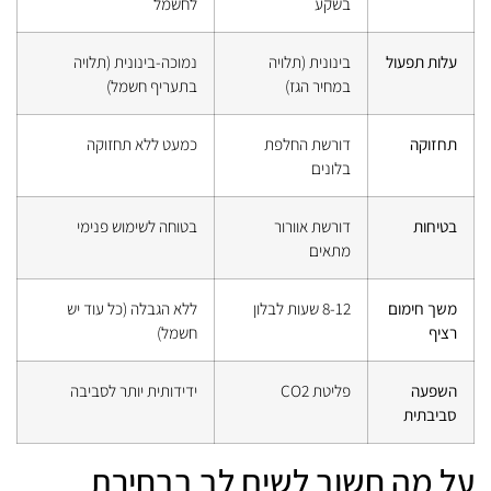
בשקע
לחשמל
עלות תפעול
בינונית (תלויה
נמוכה-בינונית (תלויה
במחיר הגז)
בתעריף חשמל)
תחזוקה
דורשת החלפת
כמעט ללא תחזוקה
בלונים
בטיחות
דורשת אוורור
בטוחה לשימוש פנימי
מתאים
משך חימום
8-12 שעות לבלון
ללא הגבלה (כל עוד יש
רציף
חשמל)
השפעה
פליטת CO2
ידידותית יותר לסביבה
סביבתית
על מה חשוב לשים לב בבחירת