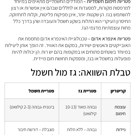
פטריות חימום חשמליות –
המודלים החשמליים מתאימים במיוחד
למרפסות מקורות, למסעדות או לחללים שבהם אין אפשרות או רצון
להשתמש בגז. הן שקטות יותר, אינן מפיקות פליטות, וקלות לתחזוקה.
החיסרון העיקרי הוא התלות בשקע חשמל והעובדה שהן בדרך כלל
פחות עוצמתיות מדגמי הגז.
פטריות אינפרא אדום –
טכנולוגיית האינפרא אדום מחממת את
האובייקטים והאנשים ישירות, במקום את האוויר. זה הופך אותן ליעילות
במיוחד בשטחים פתוחים או במקומות בהם יש רוח. הן יכולות להיות
מופעלות בחשמל או בגז, ומספקות תחושת חום מיידית.
טבלת השוואה: גז מול חשמל
קריטריון
פטריית גז
פטריית חשמל
עוצמת
גבוהה מאוד (10-13
בינונית-גבוהה (2-3 קילוואט)
חימום
קילוואט)
ניידות
גבוהה – ללא תלות
מוגבלת – דורשת חיבור