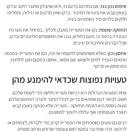
שימוש נכון בגז:
אם בחרתם בדגם גז, ודאו שהבלון מחובר היטב ובדקו
באופן קבוע את צינורות החיבור. בדקו שאין סדקים או נזילות, והחליפו
חלקים בלויים מיד כשמזהים בעיה.
תחזוקה שוטפת:
נקו את הפטרייה מאבק ולכלוך, במיוחד את מערכת
הבעירה בדגמי גז. פעם בחודש, נגבו את המשטחים החיצוניים ובדקו
שכל הברגים והחיבורים יציבים.
אחסון נכון:
כשלא משתמשים לתקופה ארוכה, כסו את הפטרייה במכסה
מתאים העמיד למים ולשמש. אם אפשר, אחסנו במקום מוגן לחלוטין
כמו מחסן או מרתף.
טעויות נפוצות שכדאי להימנע מהן
אחת הטעויות הגדולות היא רכישת פטרייה חלשה מדי לשטח שלכם.
חשוב לבחור דגם שמתאים בדיוק לגודל החצר ולצרכי החימום שלכם.
טעות נוספת היא הזנחת תחזוקה – פטרייה שלא מנוקה באופן קבוע
תאבד מעוצמתה ואף עלולה להפוך למסוכנת.
רבים גם טועים כשמניחים את הפטרייה קרוב מדי לקירות, לצמחים או
לריהוט. זכרו שמדובר במקור חום עוצמתי שדורש מרחב מספיק