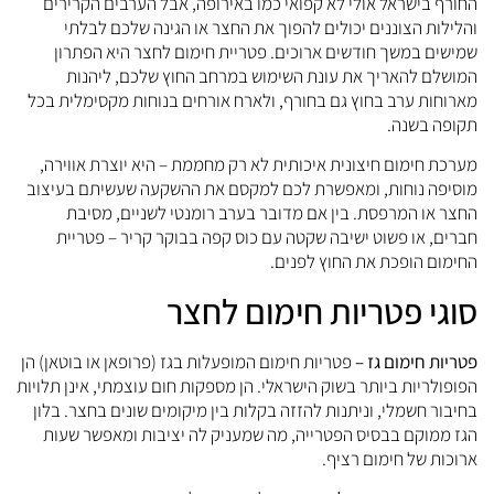
החורף בישראל אולי לא קפואי כמו באירופה, אבל הערבים הקרירים
והלילות הצוננים יכולים להפוך את החצר או הגינה שלכם לבלתי
שמישים במשך חודשים ארוכים. פטריית חימום לחצר היא הפתרון
המושלם להאריך את עונת השימוש במרחב החוץ שלכם, ליהנות
מארוחות ערב בחוץ גם בחורף, ולארח אורחים בנוחות מקסימלית בכל
תקופה בשנה.
מערכת חימום חיצונית איכותית לא רק מחממת – היא יוצרת אווירה,
מוסיפה נוחות, ומאפשרת לכם למקסם את ההשקעה שעשיתם בעיצוב
החצר או המרפסת. בין אם מדובר בערב רומנטי לשניים, מסיבת
חברים, או פשוט ישיבה שקטה עם כוס קפה בבוקר קריר – פטריית
החימום הופכת את החוץ לפנים.
סוגי פטריות חימום לחצר
פטריות חימום גז –
פטריות חימום המופעלות בגז (פרופאן או בוטאן) הן
הפופולריות ביותר בשוק הישראלי. הן מספקות חום עוצמתי, אינן תלויות
בחיבור חשמלי, וניתנות להזזה בקלות בין מיקומים שונים בחצר. בלון
הגז ממוקם בבסיס הפטרייה, מה שמעניק לה יציבות ומאפשר שעות
ארוכות של חימום רציף.