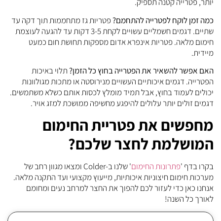
יותר, פטרייה קטנה תספיק.
כמה זמן לוקח לפטרייה להתחמם?
פטריות גז מתחממות תוך דקה עד
שתיים. דגמים חשמליים עשויים לקחת 3-5 דקות עד להגעה לעוצמת
חימום מלאה. פטריות אינפרא אדום מספקות תחושת חום כמעט
מיידית.
האם אפשר להשאיר את הפטרייה בחוץ כל הזמן?
תלוי באיכות
הפטרייה. דגמים איכותיים העשויים מנירוסטה או מתכות מגולוונות
יכולים לעמוד בחוץ, אבל תמיד מומלץ לכסות אותם כשלא משתמשים.
דגמים זולים יותר עלולים להיפגע מחשיפה ממושכת למזג אויר.
מחפשים את פטריית החימום
המושלמת לחצר שלכם?
בקרו בדף '
פתרונות החימום
' שלנו ב-Colder ומצאו מגוון רחב של
מערכות חימום חיצוניות איכותיות, מייעוץ מקצועי ועד התקנה מלאה.
אנחנו כאן כדי לעזור לכם להפוך את החצר למרחב נעים ומחומם
לאורך כל השנה!