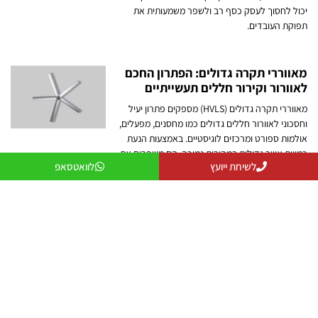
יכול לחסוך לעסק כסף רב ולשפר משמעותית את
תפוקת העובדים.
מאווררי תקרה גדולים: הפתרון החכם
לאוורור וקירור חללים תעשייתיים
מאווררי תקרה גדולים (HVLS) מספקים פתרון יעיל
וחסכוני לאוורור חללים גדולים כמו מחסנים, מפעלים,
אולמות ספורט ומרכזים לוגיסטיים. באמצעות הנעת
כמויות אוויר גדולות במהירות נמוכה, הם משפרים את
לשיחת ייועץ
לוואטסאפ
תחושת הנוחות, מפחיתים הצטברות חום ולחות
ומסייעים לחיסכון באנרגיה. במאמר נסביר כיצד הם
פועלים, מהם היתרונות שלהם ואיך לבחור את
הפתרון המתאים ביותר לצרכים שלכם.
פתרונות אוורור: המדריך לבחירת
מערכת האוורור המתאימה לכל חלל
פתרונות אוורור מסייעים לשיפור איכות האוויר,
להפחתת חום, לחות וריחות וליצירת סביבת עבודה