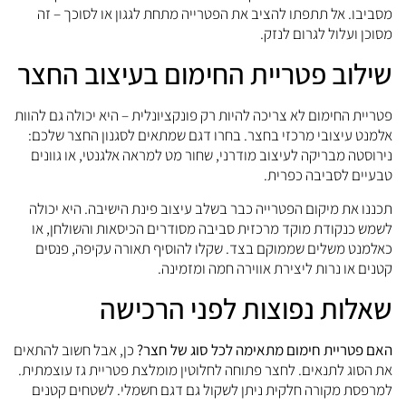
מסביבו. אל תתפתו להציב את הפטרייה מתחת לגגון או לסוכך – זה
מסוכן ועלול לגרום לנזק.
שילוב פטריית החימום בעיצוב החצר
פטריית החימום לא צריכה להיות רק פונקציונלית – היא יכולה גם להוות
אלמנט עיצובי מרכזי בחצר. בחרו דגם שמתאים לסגנון החצר שלכם:
נירוסטה מבריקה לעיצוב מודרני, שחור מט למראה אלגנטי, או גוונים
טבעיים לסביבה כפרית.
תכננו את מיקום הפטרייה כבר בשלב עיצוב פינת הישיבה. היא יכולה
לשמש כנקודת מוקד מרכזית סביבה מסודרים הכיסאות והשולחן, או
כאלמנט משלים שממוקם בצד. שקלו להוסיף תאורה עקיפה, פנסים
קטנים או נרות ליצירת אווירה חמה ומזמינה.
שאלות נפוצות לפני הרכישה
האם פטריית חימום מתאימה לכל סוג של חצר?
כן, אבל חשוב להתאים
את הסוג לתנאים. לחצר פתוחה לחלוטין מומלצת פטריית גז עוצמתית.
למרפסת מקורה חלקית ניתן לשקול גם דגם חשמלי. לשטחים קטנים