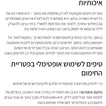
איכותיות
פטריית חימום מקצועית לא רק מחממת את החצר – היא משדרגת את
כל חוויית השהייה בחוץ. היא מאפשרת לכם לארח אירועים משפחתיים
גם בחודשי החורף, להפוך את המרפסת למשרד ביתי נעים, ולהעניק
לילדים אפשרות לשחק בחצר גם כשמזג האויר פחות נוח.
בנוסף, מדובר בפתרון חימום חסכוני לטווח הארוך. במקום לוותר על
השימוש בחצר במשך חודשים רבים, אתם ממשיכים ליהנות מהשקעה
שעשיתם בריהוט החוץ, בעיצוב הגינה ובכל האביזרים שרכשתם.
פטריית החימום הופכת את החצר למרחב פונקציונלי 12 חודשים בשנה.
טיפים לשימוש אופטימלי בפטריית
החימום
כדי להפיק את המרב מהפטרייה שלכם ולהבטיח שנים של שימוש:
מיקום אסטרטגי:
הציבו את הפטרייה במרכז אזור הישיבה, במרחק של
לפחות מטר מכל חפץ דליק. ודאו שאין מעליה סוכך נמוך או ענפי עצים.
מיקום נכון יבטיח פיזור חום אחיד ושימוש בטוח.