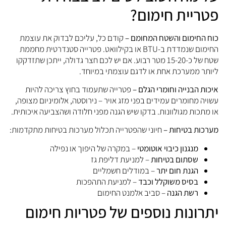
פטריית חימום?
כוח החימום והשטח המחומם –
קודם כל, עליכם לבדוק את עוצמת
החימום שנמדדת ב-BTU או בקילוואט. פטרייה סטנדרטית מחממת
שטח של כ-15-20 מטר רבוע. אם יש לכם חצר גדולה, ייתכן שתזדקקו
ליותר ממערכת אחת או לדגם עוצמתי במיוחד.
איכות הבנייה וחומרי הגלם –
פטרייה שתעמוד בחוץ צריכה להיות
עשויה מחומרים עמידים בפני מזג אויר – נירוסטה, אלומיניום מצופה,
או מתכות מגולוונות. בדקו שיש הגנה מפני חלודה ושהצביעה איכותית.
מערכות בטיחות –
חיוני שהפטרייה תכלול מערכות בטיחות מתקדמות:
מנגנון כיבוי אוטומטי
– במקרה של היפוך או נפילה
שסתום בטיחות
– למניעת דליפת גז
הגנת חום יתר
– במודלים חשמליים
בסיס משוקלל וכבד
– למניעת התהפכות
רשת הגנה
– סביב אלמנט החימום
יתרונות נוספים של פטריות חימום