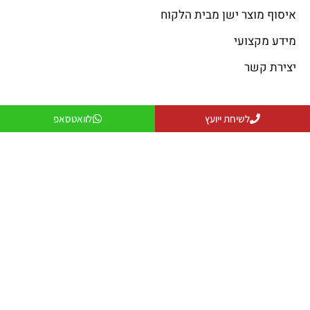
איסוף מוצר ישן מבית הלקוח
מידע מקצועי
יצירת קשר
פתרונות קירור
פתרונות חימום
לשיחת ייועץ
לוואטסאפ
פתרונות קירור
פתרונות חימום
פתרונות אוורור
מקרן חום
פתרונות לעסקים
שולחנות אש
פתרונות למפעלים ותעשייה
פטריות חימום
יצירת קשר
079-5743555
officeanati@colder.co.il