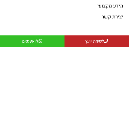
מידע מקצועי
יצירת קשר
פתרונות קירור
פתרונות חימום
לשיחת ייועץ
לוואטסאפ
פתרונות קירור
פתרונות חימום
פתרונות אוורור
מקרן חום
פתרונות לעסקים
שולחנות אש
פתרונות למפעלים ותעשייה
פטריות חימום
יצירת קשר
079-5743555
officeanati@colder.co.il
מספר ספק משהב"ט: 11029066