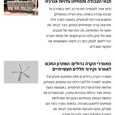
תנאי העבודה ותפחיתו עלויות אנרגיה
מיזוג אוויר לתעשייה הוא מרכיב חיוני בשמירה על
סביבת עבודה בטוחה, נוחה ויעילה במפעלים,
מחסנים ומרכזים לוגיסטיים. במאמר נסביר אילו
פתרונות קירור תעשייתיים קיימים, כיצד לבחור את
המערכת המתאימה, מה היתרונות של מצננים
ומערפלי מים, ולמה תכנון מקצועי של עומסי הקירור
יכול לחסוך לעסק כסף רב ולשפר משמעותית את
תפוקת העובדים.
מאווררי תקרה גדולים: הפתרון החכם
לאוורור וקירור חללים תעשייתיים
מאווררי תקרה גדולים (HVLS) מספקים פתרון יעיל
וחסכוני לאוורור חללים גדולים כמו מחסנים, מפעלים,
אולמות ספורט ומרכזים לוגיסטיים. באמצעות הנעת
כמויות אוויר גדולות במהירות נמוכה, הם משפרים את
תחושת הנוחות, מפחיתים הצטברות חום ולחות
ומסייעים לחיסכון באנרגיה. במאמר נסביר כיצד הם
פועלים, מהם היתרונות שלהם ואיך לבחור את
הפתרון המתאים ביותר לצרכים שלכם.