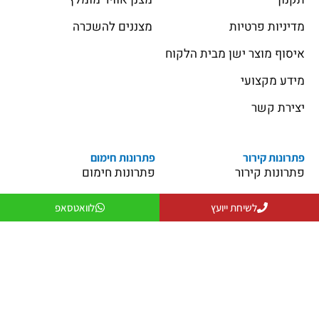
מדיניות פרטיות
מצננים להשכרה
איסוף מוצר ישן מבית הלקוח
מידע מקצועי
יצירת קשר
פתרונות קירור
פתרונות חימום
פתרונות קירור
פתרונות חימום
פתרונות אוורור
מקרן חום
לשיחת ייועץ
לוואטסאפ
פתרונות לעסקים
שולחנות אש
פתרונות למפעלים ותעשייה
פטריות חימום
יצירת קשר
079-5743555