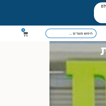
יעוץ: 079-
0