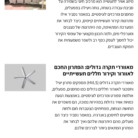
מיזוג אוויר לתעשייה הוא מרכיב חיוני בשמירה על
סביבת עבודה בטוחה, נוחה ויעילה במפעלים,
מחסנים ומרכזים לוגיסטיים. במאמר נסביר אילו
פתרונות קירור תעשייתיים קיימים, כיצד לבחור את
המערכת המתאימה, מה היתרונות של מצננים
ומערפלי מים, ולמה תכנון מקצועי של עומסי הקירור
יכול לחסוך לעסק כסף רב ולשפר משמעותית את
תפוקת העובדים.
מאווררי תקרה גדולים: הפתרון החכם
לאוורור וקירור חללים תעשייתיים
מאווררי תקרה גדולים (HVLS) מספקים פתרון יעיל
וחסכוני לאוורור חללים גדולים כמו מחסנים, מפעלים,
אולמות ספורט ומרכזים לוגיסטיים. באמצעות הנעת
כמויות אוויר גדולות במהירות נמוכה, הם משפרים את
תחושת הנוחות, מפחיתים הצטברות חום ולחות
ומסייעים לחיסכון באנרגיה. במאמר נסביר כיצד הם
פועלים, מהם היתרונות שלהם ואיך לבחור את
הפתרון המתאים ביותר לצרכים שלכם.