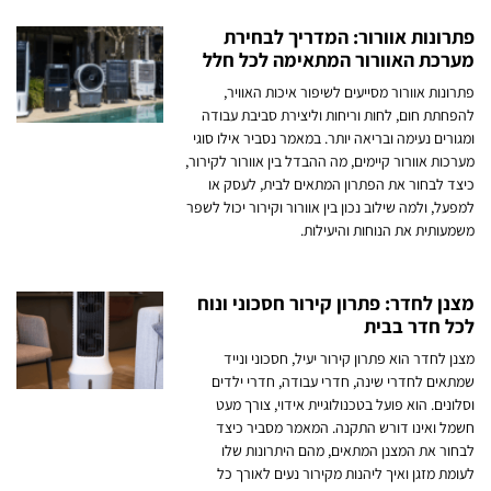
פתרונות אוורור: המדריך לבחירת
מערכת האוורור המתאימה לכל חלל
פתרונות אוורור מסייעים לשיפור איכות האוויר,
להפחתת חום, לחות וריחות וליצירת סביבת עבודה
ומגורים נעימה ובריאה יותר. במאמר נסביר אילו סוגי
מערכות אוורור קיימים, מה ההבדל בין אוורור לקירור,
כיצד לבחור את הפתרון המתאים לבית, לעסק או
למפעל, ולמה שילוב נכון בין אוורור וקירור יכול לשפר
משמעותית את הנוחות והיעילות.
מצנן לחדר: פתרון קירור חסכוני ונוח
לכל חדר בבית
מצנן לחדר הוא פתרון קירור יעיל, חסכוני ונייד
שמתאים לחדרי שינה, חדרי עבודה, חדרי ילדים
וסלונים. הוא פועל בטכנולוגיית אידוי, צורך מעט
חשמל ואינו דורש התקנה. המאמר מסביר כיצד
לבחור את המצנן המתאים, מהם היתרונות שלו
לעומת מזגן ואיך ליהנות מקירור נעים לאורך כל