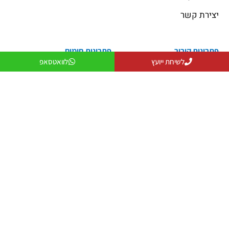
יצירת קשר
פתרונות קירור
פתרונות חימום
פתרונות קירור
פתרונות חימום
לשיחת ייועץ
לוואטסאפ
פתרונות אוורור
מקרן חום
פתרונות לעסקים
שולחנות אש
פתרונות למפעלים ותעשייה
פטריות חימום
יצירת קשר
079-5743555
officeanati@colder.co.il
מספר ספק משהב"ט: 11029066