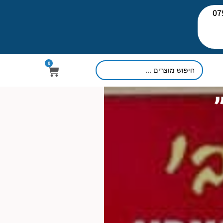
יעוץ: 079-
0