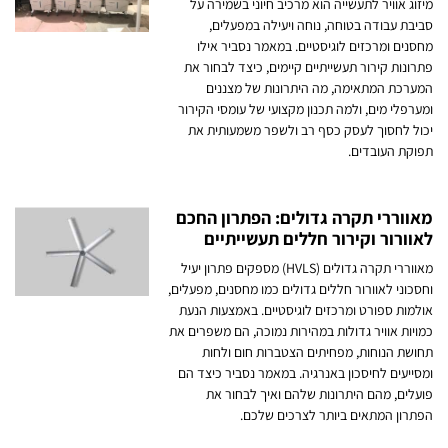
מיזוג אוויר לתעשייה הוא מרכיב חיוני בשמירה על
סביבת עבודה בטוחה, נוחה ויעילה במפעלים,
מחסנים ומרכזים לוגיסטיים. במאמר נסביר אילו
פתרונות קירור תעשייתיים קיימים, כיצד לבחור את
המערכת המתאימה, מה היתרונות של מצננים
ומערפלי מים, ולמה תכנון מקצועי של עומסי הקירור
יכול לחסוך לעסק כסף רב ולשפר משמעותית את
תפוקת העובדים.
מאווררי תקרה גדולים: הפתרון החכם
לאוורור וקירור חללים תעשייתיים
מאווררי תקרה גדולים (HVLS) מספקים פתרון יעיל
וחסכוני לאוורור חללים גדולים כמו מחסנים, מפעלים,
אולמות ספורט ומרכזים לוגיסטיים. באמצעות הנעת
כמויות אוויר גדולות במהירות נמוכה, הם משפרים את
תחושת הנוחות, מפחיתים הצטברות חום ולחות
ומסייעים לחיסכון באנרגיה. במאמר נסביר כיצד הם
פועלים, מהם היתרונות שלהם ואיך לבחור את
הפתרון המתאים ביותר לצרכים שלכם.