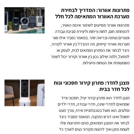
פתרונות אוורור: המדריך לבחירת
מערכת האוורור המתאימה לכל חלל
פתרונות אוורור מסייעים לשיפור איכות האוויר,
להפחתת חום, לחות וריחות וליצירת סביבת עבודה
ומגורים נעימה ובריאה יותר. במאמר נסביר אילו סוגי
מערכות אוורור קיימים, מה ההבדל בין אוורור לקירור,
כיצד לבחור את הפתרון המתאים לבית, לעסק או
למפעל, ולמה שילוב נכון בין אוורור וקירור יכול לשפר
משמעותית את הנוחות והיעילות.
מצנן לחדר: פתרון קירור חסכוני ונוח
לכל חדר בבית
מצנן לחדר הוא פתרון קירור יעיל, חסכוני ונייד
שמתאים לחדרי שינה, חדרי עבודה, חדרי ילדים
וסלונים. הוא פועל בטכנולוגיית אידוי, צורך מעט
חשמל ואינו דורש התקנה. המאמר מסביר כיצד
לבחור את המצנן המתאים, מהם היתרונות שלו
לעומת מזגן ואיך ליהנות מקירור נעים לאורך כל