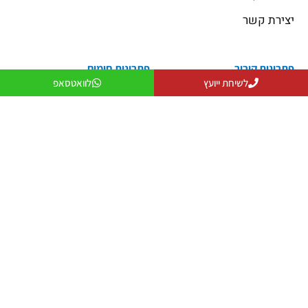
יצירת קשר
פתרונות קירור
פתרונות חימום
פתרונות קירור
פתרונות חימום
לשיחת ייועץ
לוואטסאפ
פתרונות אוורור
מקרן חום
פתרונות לעסקים
שולחנות אש
פתרונות למפעלים ותעשייה
פטריות חימום
יצירת קשר
079-5743555
officeanati@colder.co.il
מספר ספק משהב"ט: 11029066