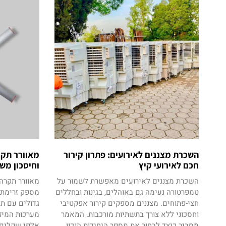
השכרת מצננים לאירועים: פתרון קירור
מאוורר תקר
חכם לאירועי קיץ
וחיסכון מש
השכרת מצננים לאירועים מאפשרת לשמור על
טמפרטורה נעימה גם באוהלים, בגינות ובחללים
מספק זרימת א
חצי-פתוחים. מצננים מספקים קירור אפקטיבי
גדולים עם תק
וחסכוני ללא צורך בתשתיות מורכבות. המאמר
מערכות המיזו
מסביר כיצד לבחור את מספר היחידות הנכון,
אלפי שקלים