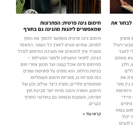
 לבחור את
חימום גינה פרטית: הפתרונות
שמאפשרים ליהנות מהגינה גם בחורף
 פתרון
חימום גינה פרטית מאפשר להפוך את החוץ
בעי ויעיל
למרחב שמיש ונעים לאורך כל השנה. המאמר
י לאבד
מסביר איך להתאים את מערכת החימום לגודל
הוא מחמם
הגינה, לתנאי החשיפה ולסוגי הפעילות –
 ולכן
מחימום פינת אוכל קטנה ועד תכנון אזורי חום
ללים
בגינות גדולות. הוא מפרט על פתרונות שונים
רת את
כמו פטריות גז, פטריות חימום חשמליות
ין סוגי
ומחממים תלויים, ומציג כיצד שילוב נכון של
היתרונות
חימום, תאורה והגנה מרוח יוצר סביבת חוץ
מיידי
חמימה, מעוצבת ובטוחה גם בחודשי החורף
 טיפים
הקרים.
מוש בטוח
קראו עוד »
 יכול
 לנעים