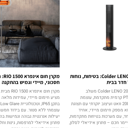
מפזר חום Colder LENO: בטיחות, נוחות
מקרן חום
 חדר בבית
חסכוני, מיידי וגמיש בהתקנה
מפזר חום Colder LENO 2000 משלב
טכנולוגיית PTC קרמית מתקדמת, עוצמת
מציע חימום מיידי, עמידות מלאה 
חימום של 2000 וואט ועיצוב יוקרתי עם תצוגת
בת
א מספק חימום מיידי, אחיד
עוצמתי ללא סנוור. עם בידוד חמש 
חד, עם מערכות בטיחות מתקדמות,
יעילות אנרגטית גבוהה וגמישות בהת
ימר חכם – פתרון אידיאלי לסלון,
פתרון אידיאלי למרפסות, גינות וחל