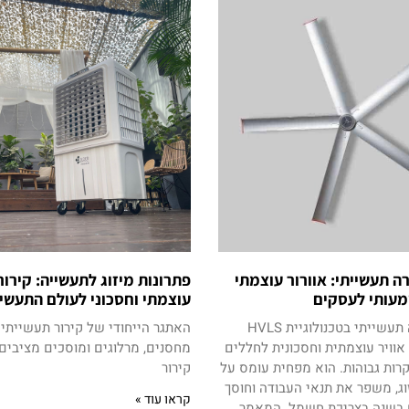
ה תעשייתי: אוורור עוצמתי
פתרונות מיזוג לתעשייה: קירור
מעותי לעסקים
עוצמתי וחסכוני לעולם התעשיי
מאוורר תקרה תעשייתי בטכנולוגיית HVLS
האתגר הייחודי של קירור תעשייתי
וויר עוצמתית וחסכונית לחללים
מחסנים, מרלוגים ומוסכים מציבים
רות גבוהות. הוא מפחית עומס על
קירור
ג, משפר את תנאי העבודה וחוסך
קראו עוד »
 בשנה בצריכת חשמל. המאמר