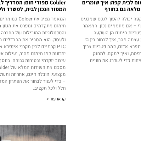
ום לבית קפה: איך שומרים
Colder מפזרי חום: המדריך 
מלאה גם בחורף
המפזר הנכון לבית, למשרד ול
פה יכולה להפוך לנכס שמכניס
המאמר מציג את older
ף – אם מחממים נכון. המאמר
חימום מתקדמים ומפרט את מגוון מ
טריות חימום הן השקעה
והטכנולוגיות המובילות של החברה 
צמה מהר, איך לבחור בין גז
ולעסק. הוא מסביר את ההבדלים בי
נפרא אדום, כמה פטריות צריך
PTC קרמיים לבין מקרני אינפרא 
פסת, ואיך למקם, לתחזק
יתרונות כמו חימום מהיר, יעילות אנ
חות כדי לשדרג את חוויית
עיצוב יוקרתי ובטיחות גבוהה. בנוס
מקצועי, הובלה חינם, אחריות ותשל
– כדי לעזור לבחור את הפתרון המד
חלל ולכל תקציב.
קראו עוד »