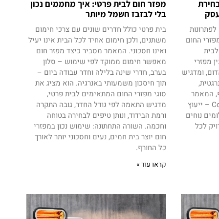
לבחירת
מפזר חום לבית פרטי: איך מחממים נכון
עסק
בלי לבזבז חשמל מיותר
C כמומחים לפתרונות
בית פרטי כולל חדרים שונים עם צרכי חימום
פזרי החום
משתנים, ולכן חימום אחיד לכל הבית אינו יעיל
לבית
ואינו חסכוני. המאמר מסביר כיצד מפזר חום
ן מפזרי
מאפשר חימום ממוקד לפי שימוש – סלון
אדום, ומדגיש
בערב, חדרי שינה בלילה וחדר עבודה ביום –
רגטית,
תוך חיסכון משמעותי באנרגיה. הוא מציג את
ף, המאמר
סוגי מפזרי החום המתאימים לבית פרטי,
מסכם את השירות המלא של Colder – ייעוץ
מדגיש התאמה לפי גודל החדר, גובה התקרה
ומים נוחים
ורמת הבידוד, ונותן טיפים לבחירה בטוחה
ויק לכל
וחכמה. השורה התחתונה: שימוש נכון במפזרי
חום יוצר בית חמים, נעים וחסכוני יותר לאורך
כל החורף.
קראו עוד »