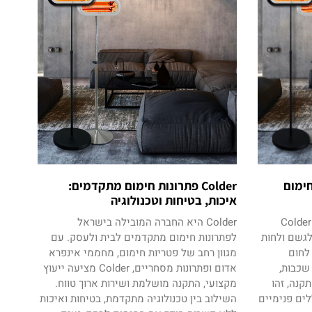
 אינפרא RIO 1500: חימום
Colder פתרונות חימום מתקדמים:
איכות, בטיחות וטכנולוגיה
מקרן חום אינפרא RIO 1500 מבית Colder
Colder היא החברה המובילה בישראל
לגשם ולחות
לפתרונות חימום מתקדמים לבית ולעסק. עם
קן IP65, וטכנולוגיית Low Glare לחום
מגוון רחב של פטריות חימום, מחממי אינפרא
שכבות,
אדום ופתרונות מסחריים, Colder מציעה ייעוץ
קנה, זהו
מקצועי, התקנה מושלמת ושירות ארוך טווח.
לים פנימיים
השילוב בין טכנולוגיה מתקדמת, בטיחות ואיכות