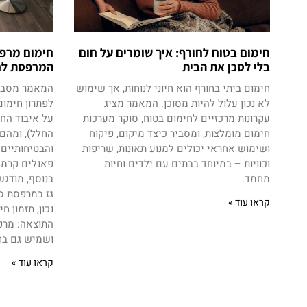
חימום בטוח לחורף: איך שומרים על חום
חימום מרפס
בלי לסכן את הבית
המרפסת לחד
חימום ביתי בחורף הוא חיוני לנוחות, אך שימוש
המאמר מסביר
לא נכון עלול להיות מסוכן. המאמר מציג
לפתרון חימום
עקרונות מרכזיים לחימום בטוח, סוקר מערכות
על איבוד החום
חימום מומלצות, ומסביר כיצד מיקום, פיקוח
החלל), ומהם
ושימוש אחראי יכולים למנוע תאונות, שריפות
והבטיחותיים 
וכוויות – במיוחד בבתים עם ילדים וחיות
פאנלים קרמי
מחמד.
בנוסף, מודג
גז במרפסת סגו
קראו עוד »
נכון, תזמון 
התוצאה: מר
ושמיש גם בח
קראו עוד »