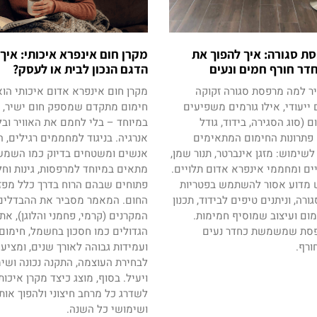
ת סגורה: איך להפוך את
מקרן חום אינפרא איכותי: איך
ר חורף חמים ונעים
הדגם הנכון לבית או לעסק?
 למה מרפסת סגורה זקוקה
מקרן חום אינפרא אדום איכותי הוא
 ייעודי, אילו גורמים משפיעים
חימום מתקדם שמספק חום ישיר, ט
 (סוג הסגירה, בידוד, גודל
במיוחד – בלי לחמם את האוויר ובל
 פתרונות החימום המתאימים
אנרגיה. בניגוד למחממים רגילים, 
לשימוש: מזגן אינברטר, תנור שמן,
אנשים ומשטחים בדיוק כמו השמש,
ים ומחממי אינפרא אדום תלויים.
מתאים במיוחד למרפסות, גינות וח
ש מדוע אסור להשתמש בפטריות
פתוחים שבהם הרוח בדרך כלל מפז
רה, וניתנים טיפים לבידוד, תכנון
החום. המאמר מסביר את ההבדלים ב
חימום ועיצוב שמוסיף חמימות.
המקרנים (קרמי, פחמני והלוגן), את 
פסת שמשמשת כחדר נעים
הגדולים כמו חסכון בחשמל, חימום 
ורף.
ועמידות גבוהה לאורך שנים, ומציע
לבחירת העוצמה, התקנה נכונה ושי
ויעיל. בסוף, מוצג כיצד מקרן איכותי
לשדרג כל מרחב חיצוני ולהפוך אותו
ושימושי כל השנה.