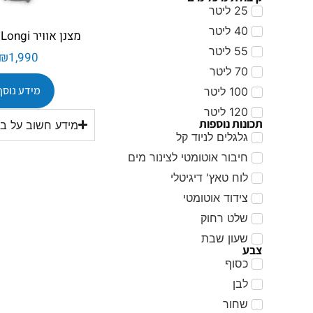
25 ליטר
40 ליטר
מצנן אוויר Colder Longi+
55 ליטר
₪
1,990
70 ליטר
מידע נוסף
100 ליטר
120 ליטר
תכונות נוספות
מידע חשוב על בינוני – 20 ע
גלגלים לניוד קל
חיבור אוטומטי לצינור מים
לוח טאץ' דיגיטלי
צידוד אוטומטי
שלט רחוק
שעון שבת
צבע
כסוף
לבן
שחור