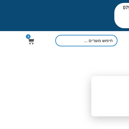
יעוץ: 079-
0