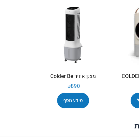
מצנן אוויר Colder Be
₪
890
מידע נוסף
ת