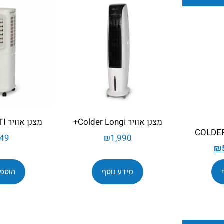
מצנן אוויר Colder Longi+
מצנן אוויר COLDER ASTI
49
₪
1,990
₪
מידע נוסף
הוספה