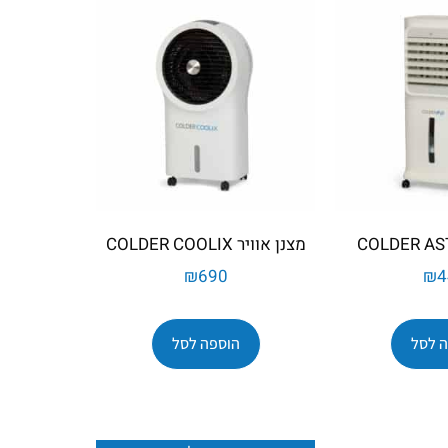
מצנן אוויר COLDER COOLIX
₪
690
₪
4
 לסל
הוספה לסל