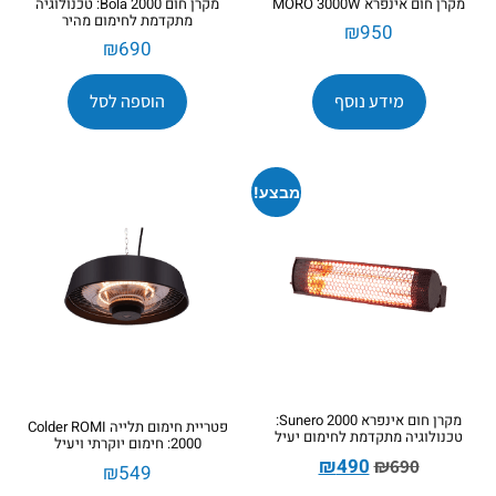
מקרן חום אינפרא MORO 3000W
מקרן חום Bola 2000: טכנולוגיה
מתקדמת לחימום מהיר
₪
950
₪
690
מידע נוסף
הוספה לסל
מבצע!
מקרן חום אינפרא Sunero 2000:
פטריית חימום תלייה Colder ROMI
טכנולוגיה מתקדמת לחימום יעיל
2000: חימום יוקרתי ויעיל
₪
490
₪
690
₪
549