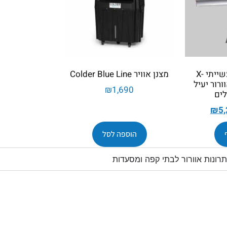
מאוורר תקרה תעשייתי X-
מצנן אוויר Colder Blue Line
ן אוורור יעיל
₪
1,690
לים
₪
5
הוספה לסל
רונות אוורור לבתי קפה ומסעדות