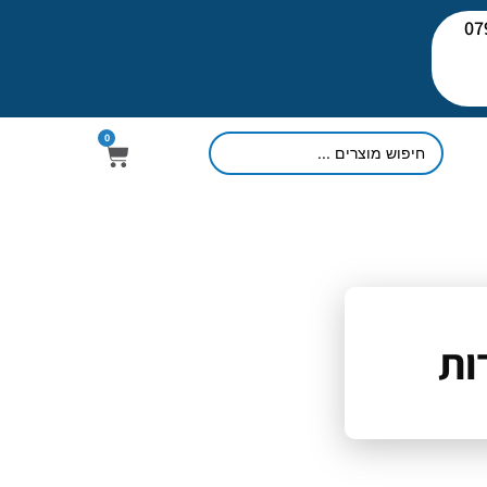
יעוץ: 079-
0
ות