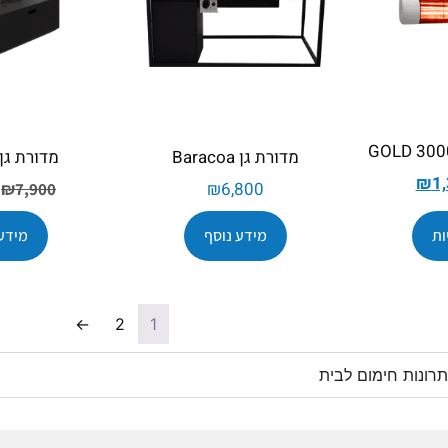
מדורת גן Baracoa
מדורת גן andino
₪
1
₪
6,800
₪
7,900
ות
מידע נוסף
מידע
←
2
1
רונות חימום לבית