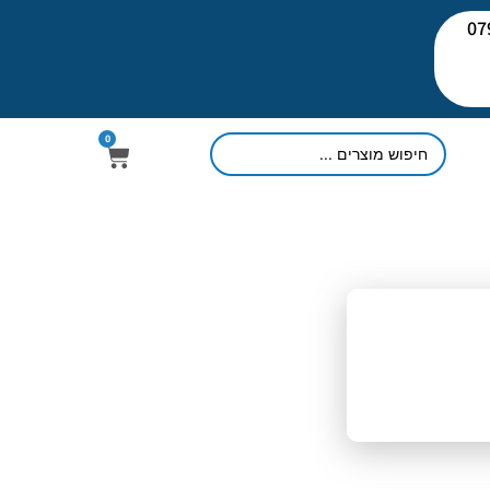
יעוץ: 079-
0