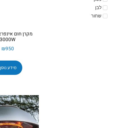
לבן
שחור
3000W
₪
950
מידע נוסף