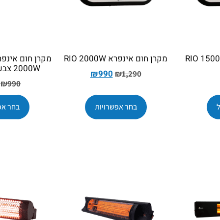
מקרן חום אינפרא RIO 2000W
2000W צבע כסוף/שחור
₪
990
₪
1,290
₪
990
בחר אפשרויות
בחר אפ