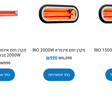
מקרן חום אינפרא RIO 2000W
2000W צבע כסוף/שחור
₪
990
₪
1,290
₪
990
בחר אפשרויות
בחר אפ