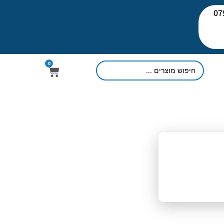
יעוץ: 079-
0