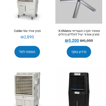
מאוורר תקרה תעשייתי X-XMatrix:
מצנן אוויר Colder Vio
פתרון אוורור יעיל לחללים גדולים
₪
2,890
₪
5,200
₪
6,000
מידע נוסף
הוספה לסל