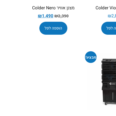
מצנן אוויר Colder Nero
₪
1,490
₪
2,
₪
2,390
 לסל
הוספה לסל
מבצע!