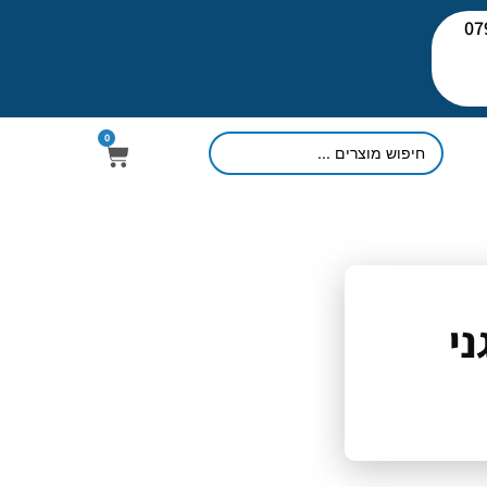
יעוץ: 079-
0
ני