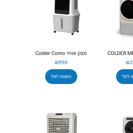
מצנן אוויר Colder Como
₪
990
₪
2
 לסל
הוספה לסל