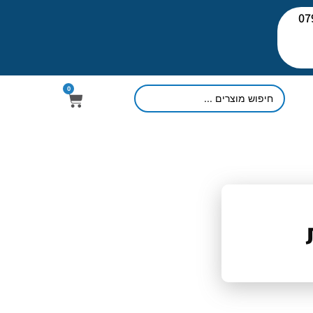
יעוץ: 079-
0