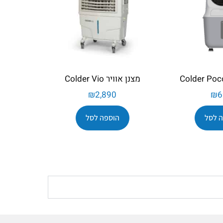
מצנן אוויר Colder Vio
₪
2,890
₪
6
 לסל
הוספה לסל