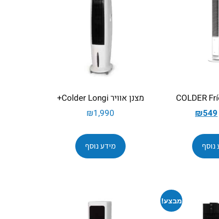
מצנן אוויר Colder Longi+
₪
1,990
₪
549
 נוסף
מידע נוסף
מבצע!