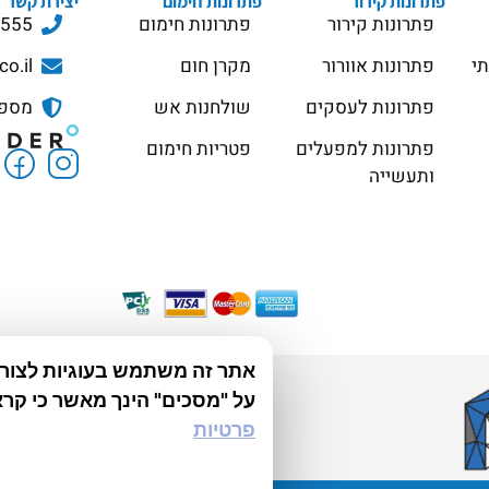
פתרונות קירור
פתרונות חימום
יצירת קשר
פתרונות קירור
פתרונות חימום
3555
תי
פתרונות אוורור
מקרן חום
co.il
פתרונות לעסקים
שולחנות אש
מספר ס
פתרונות למפעלים
פטריות חימום
ותעשייה
אתר זה משתמש בעוגיות לצורך 
על "מסכים" הינך מאשר כי קרא
פרטיות