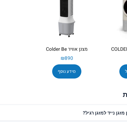
מצנן אוויר Colder Be
₪
890
מידע נוסף
ת
זגן נייד למזגן רגיל?