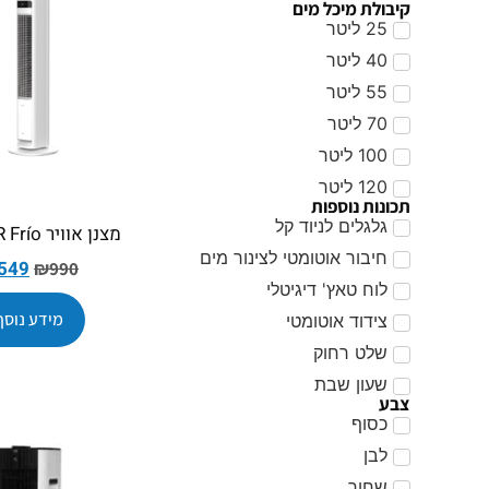
קיבולת מיכל מים
25 ליטר
40 ליטר
55 ליטר
70 ליטר
100 ליטר
120 ליטר
תכונות נוספות
גלגלים לניוד קל
מצנן אוויר COLDER Frío
חיבור אוטומטי לצינור מים
549
₪
990
לוח טאץ' דיגיטלי
מידע נוסף
צידוד אוטומטי
שלט רחוק
שעון שבת
צבע
כסוף
לבן
שחור