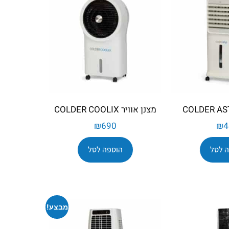
מצנן אוויר COLDER COOLIX
₪
690
₪
4
 לסל
הוספה לסל
מבצע!