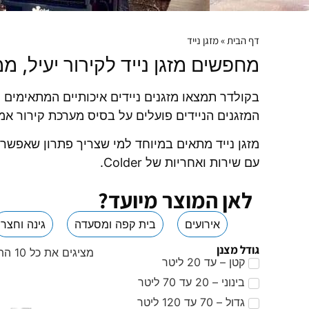
דף הבית
»
מזגן נייד
מחפשים מזגן נייד לקירור יעיל, מ
בקולדר תמצאו מזגנים ניידים איכותיים המתאימים ל
המזגנים הניידים פועלים על בסיס מערכת קירור אמ
מזגן נייד מתאים במיוחד למי שצריך פתרון שאפשר 
עם שירות ואחריות של Colder.
לאן המוצר מיועד?
אירועים
בית קפה ומסעדה
גינה וחצר
גודל מצנן
מציגים את כל ⁦10⁩ התוצאות
קטן – עד 20 ליטר
בינוני – 20 עד 70 ליטר
גדול – 70 עד 120 ליטר