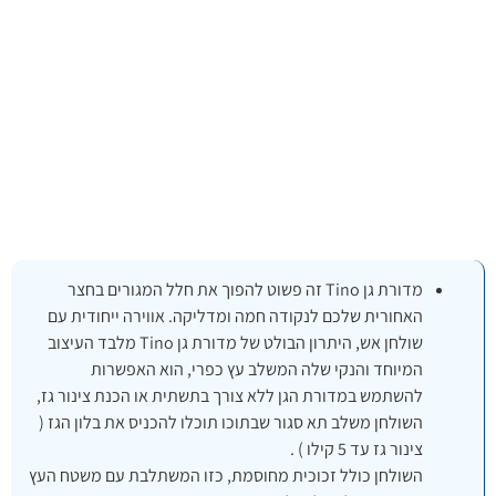
מדורת גן Tino זה פשוט להפוך את חלל המגורים בחצר
האחורית שלכם לנקודה חמה ומדליקה. אווירה ייחודית עם
שולחן אש, היתרון הבולט של מדורת גן Tino מלבד העיצוב
המיוחד והנקי שלה המשלב עץ כפרי, הוא האפשרות
להשתמש במדורת הגן ללא צורך בתשתית או הכנת צינור גז,
השולחן משלב תא סגור שבתוכו תוכלו להכניס את בלון הגז (
צינור גז עד 5 קילו ) .
השולחן כולל זכוכית מחוסמת, כזו המשתלבת עם משטח העץ